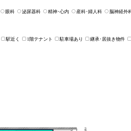
眼科
泌尿器科
精神･心内
産科･婦人科
脳神経外
駅近く
1階テナント
駐車場あり
継承･居抜き物件