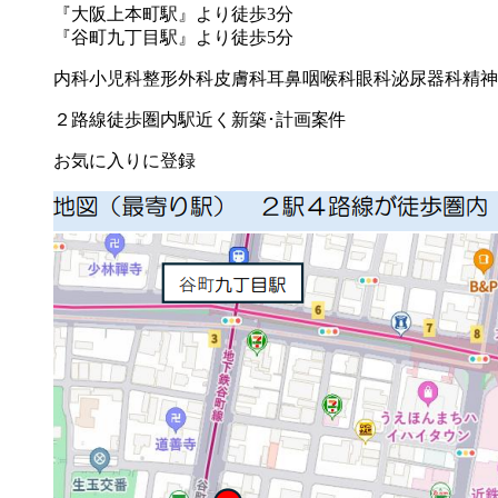
『大阪上本町駅』より徒歩3分
『谷町九丁目駅』より徒歩5分
内科
小児科
整形外科
皮膚科
耳鼻咽喉科
眼科
泌尿器科
精神
２路線徒歩圏内
駅近く
新築･計画案件
お気に入りに登録