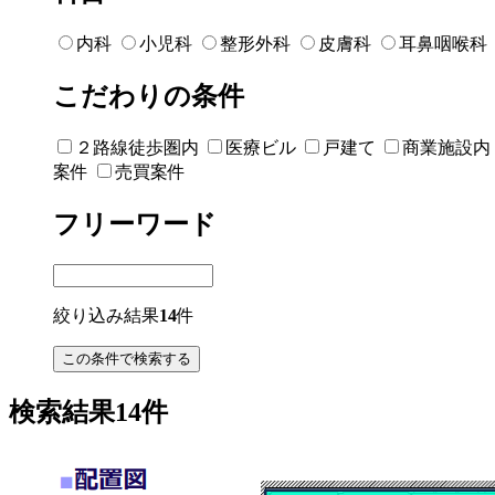
内科
小児科
整形外科
皮膚科
耳鼻咽喉科
こだわりの条件
２路線徒歩圏内
医療ビル
戸建て
商業施設内
案件
売買案件
フリーワード
絞り込み結果
14
件
検索結果14件