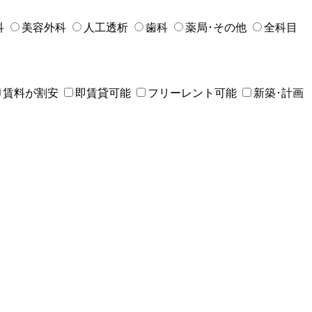
科
美容外科
人工透析
歯科
薬局･その他
全科目
賃料が割安
即賃貸可能
フリーレント可能
新築･計画