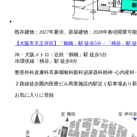
既存建物：2027年夏頃、新築建物：2028年春頃開業可能
【大阪市天王寺区】「鶴橋」駅 徒歩5分・「桃谷」駅 
JR・大阪メトロ・近鉄「鶴橋」駅 徒歩5分
JR環状線「桃谷」駅 徒歩8分
整形外科
皮膚科
耳鼻咽喉科
眼科
泌尿器科
精神･心内
産科
２路線徒歩圏内
医療ビル
商業施設内
駅近く
駐車場あり
新
お気に入りに登録