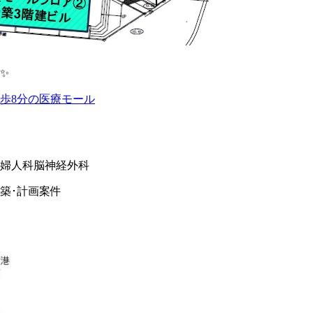
✨
徒歩8分の医療モール
･婦人科
脳神経外科
築･計画案件