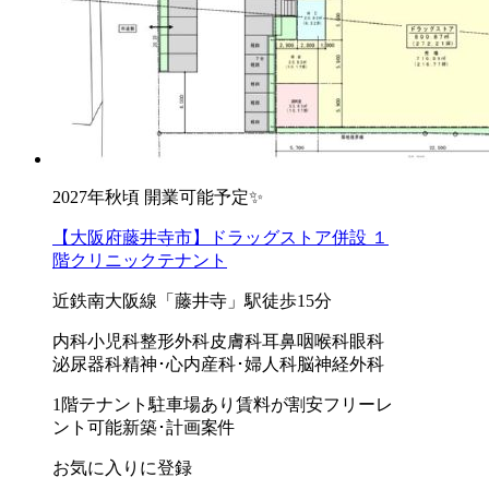
2027年秋頃 開業可能予定✨
【大阪府藤井寺市】ドラッグストア併設 １
階クリニックテナント
近鉄南大阪線「藤井寺」駅徒歩15分
内科
小児科
整形外科
皮膚科
耳鼻咽喉科
眼科
泌尿器科
精神･心内
産科･婦人科
脳神経外科
1階テナント
駐車場あり
賃料が割安
フリーレ
ント可能
新築･計画案件
お気に入りに登録