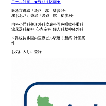
モール計画 ★残り１区画★
阪急京都線「淡路」駅 徒歩2分
JRおおさか東線「淡路」駅 徒歩3分
内科
小児科
整形外科
皮膚科
耳鼻咽喉科
眼科
泌尿器科
精神･心内
産科･婦人科
脳神経外科
２路線徒歩圏内
医療ビル
駅近く
新築･計画案
件
お気に入りに登録