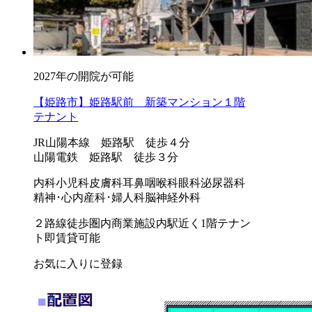
2027年の開院が可能
【姫路市】姫路駅前 新築マンション１階
テナント
JR山陽本線 姫路駅 徒歩４分
山陽電鉄 姫路駅 徒歩３分
内科
小児科
皮膚科
耳鼻咽喉科
眼科
泌尿器科
精神･心内
産科･婦人科
脳神経外科
２路線徒歩圏内
商業施設内
駅近く
1階テナン
ト
即賃貸可能
お気に入りに登録