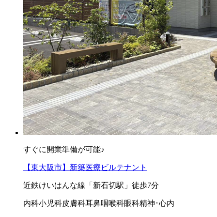
すぐに開業準備が可能♪
【東大阪市】新築医療ビルテナント
近鉄けいはんな線「新石切駅」徒歩7分
内科
小児科
皮膚科
耳鼻咽喉科
眼科
精神･心内