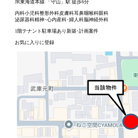
JR東海道本線 「守山」駅 徒歩6分
内科
小児科
整形外科
皮膚科
耳鼻咽喉科
眼科
泌尿器科
精神･心内
産科･婦人科
脳神経外科
1階テナント
駐車場あり
新築･計画案件
お気に入りに登録