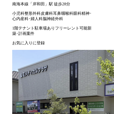
南海本線「岸和田」駅 徒歩28分
小児科
整形外科
皮膚科
耳鼻咽喉科
眼科
精神･
心内
産科･婦人科
脳神経外科
1階テナント
駐車場あり
フリーレント可能
新
築･計画案件
お気に入りに登録