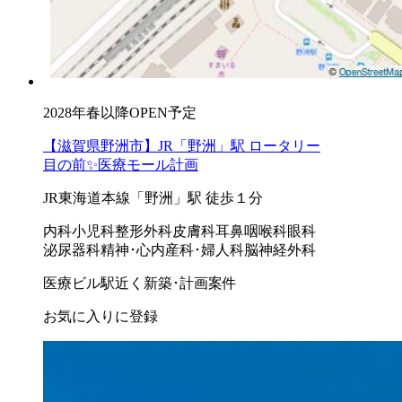
2028年春以降OPEN予定
【滋賀県野洲市】JR「野洲」駅 ロータリー
目の前✨医療モール計画
JR東海道本線「野洲」駅 徒歩１分
内科
小児科
整形外科
皮膚科
耳鼻咽喉科
眼科
泌尿器科
精神･心内
産科･婦人科
脳神経外科
医療ビル
駅近く
新築･計画案件
お気に入りに登録