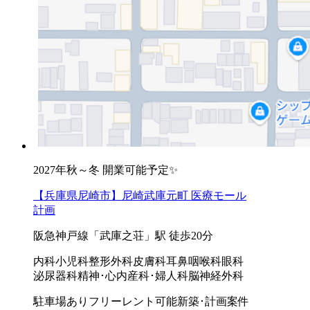
2027年秋～冬 開業可能予定✨
【兵庫県尼崎市】尼崎武庫元町 医療モール
計画
阪急神戸線「武庫之荘」駅 徒歩20分
内科
小児科
整形外科
皮膚科
耳鼻咽喉科
眼科
泌尿器科
精神･心内
産科･婦人科
脳神経外科
駐車場あり
フリーレント可能
新築･計画案件