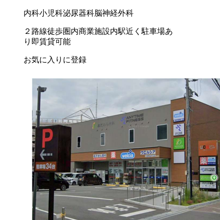
内科
小児科
泌尿器科
脳神経外科
２路線徒歩圏内
商業施設内
駅近く
駐車場あ
り
即賃貸可能
お気に入りに登録