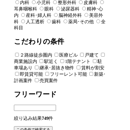
内科
小児科
整形外科
皮膚科
耳鼻咽喉科
眼科
泌尿器科
精神･心
内
産科･婦人科
脳神経外科
美容外
科
人工透析
歯科
薬局･その他
全
科目
こだわりの条件
２路線徒歩圏内
医療ビル
戸建て
商業施設内
駅近く
1階テナント
駐
車場あり
継承･居抜き物件
賃料が割安
即賃貸可能
フリーレント可能
新築･
計画案件
売買案件
フリーワード
絞り込み結果
749
件