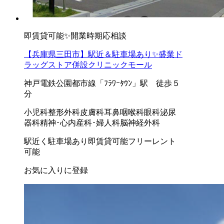
即賃貸可能✨開業時期応相談
【兵庫県三田市】駅近＆駐車場あり✨盛業ド
ラッグストア併設クリニックモール
神戸電鉄公園都市線「ﾌﾗﾜｰﾀｳﾝ」駅 徒歩５
分
小児科
整形外科
皮膚科
耳鼻咽喉科
眼科
泌尿
器科
精神･心内
産科･婦人科
脳神経外科
駅近く
駐車場あり
即賃貸可能
フリーレント
可能
お気に入りに登録