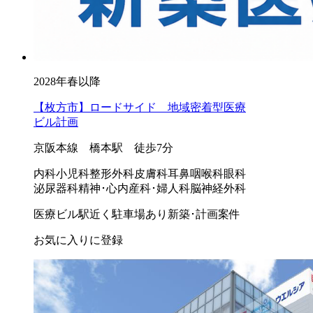
2028年春以降
【枚方市】ロードサイド 地域密着型医療
ビル計画
京阪本線 橋本駅 徒歩7分
内科
小児科
整形外科
皮膚科
耳鼻咽喉科
眼科
泌尿器科
精神･心内
産科･婦人科
脳神経外科
医療ビル
駅近く
駐車場あり
新築･計画案件
お気に入りに登録