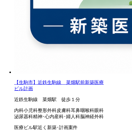
【生駒市】近鉄生駒線 菜畑駅前新築医療
ビル計画
近鉄生駒線 菜畑駅 徒歩１分
内科
小児科
整形外科
皮膚科
耳鼻咽喉科
眼科
泌尿器科
精神･心内
産科･婦人科
脳神経外科
医療ビル
駅近く
新築･計画案件