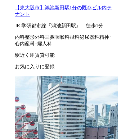
【東大阪市】鴻池新田駅1分の既存ビル内テ
ナント
JR 学研都市線『鴻池新田駅』 徒歩1分
内科
整形外科
耳鼻咽喉科
眼科
泌尿器科
精神･
心内
産科･婦人科
駅近く
即賃貸可能
お気に入りに登録