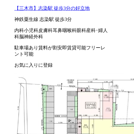
【三木市】志染駅 徒歩3分の好立地
神鉄粟生線 志染駅 徒歩3分
内科
小児科
皮膚科
耳鼻咽喉科
眼科
産科･婦人
科
脳神経外科
駐車場あり
賃料が割安
即賃貸可能
フリーレ
ント可能
お気に入りに登録