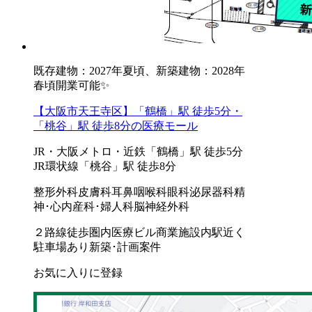
既存建物：2027年夏頃、新築建物：2028年
春頃開業可能✨
【大阪市天王寺区】「鶴橋」駅 徒歩5分・
「桃谷」駅 徒歩8分の医療モール
JR・大阪メトロ・近鉄「鶴橋」駅 徒歩5分
JR環状線「桃谷」駅 徒歩8分
整形外科
皮膚科
耳鼻咽喉科
眼科
泌尿器科
精
神･心内
産科･婦人科
脳神経外科
２路線徒歩圏内
医療ビル
商業施設内
駅近く
駐車場あり
新築･計画案件
お気に入りに登録