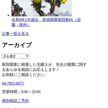
令和8年2月届出 新規開業医院動向（近
畿・医科）
記事一覧を見る
アーカイブ
ア
ー
医院開業に精通した宅建士が、
先生の開業に関す
カ
る
あらゆる相談にお応えします！
イ
お気軽にご相談ください。
ブ
06-7893-6075
営業時間：9:00～20:00
個別相談ご予約