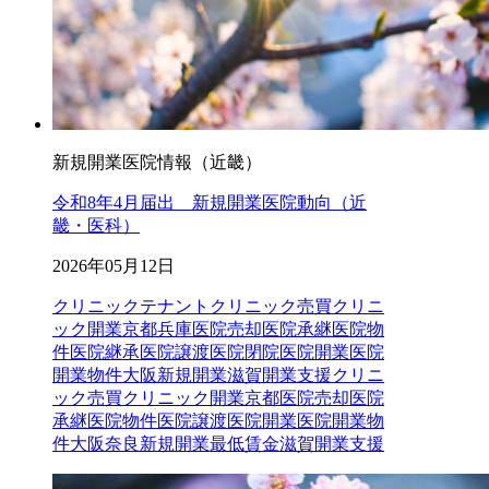
新規開業医院情報（近畿）
令和8年4月届出 新規開業医院動向（近
畿・医科）
2026年05月12日
クリニックテナントクリニック売買クリニ
ック開業京都兵庫医院売却医院承継医院物
件医院継承医院譲渡医院閉院医院開業医院
開業物件大阪新規開業滋賀開業支援
クリニ
ック売買
クリニック開業
京都
医院売却
医院
承継
医院物件
医院譲渡
医院開業
医院開業物
件
大阪
奈良
新規開業
最低賃金
滋賀
開業支援