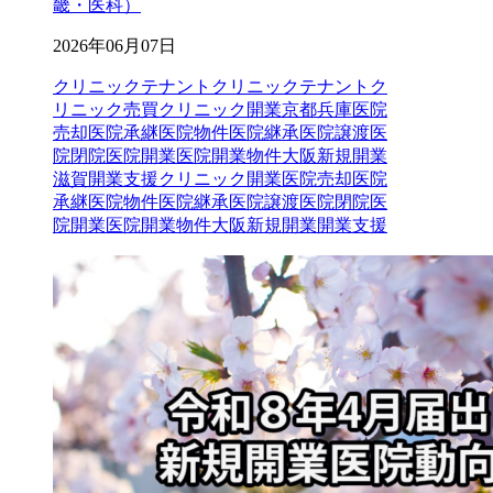
畿・医科）
2026年06月07日
クリニックテナント
クリニックテナントク
リニック売買クリニック開業京都兵庫医院
売却医院承継医院物件医院継承医院譲渡医
院閉院医院開業医院開業物件大阪新規開業
滋賀開業支援
クリニック開業
医院売却
医院
承継
医院物件
医院継承
医院譲渡
医院閉院
医
院開業
医院開業物件
大阪
新規開業
開業支援