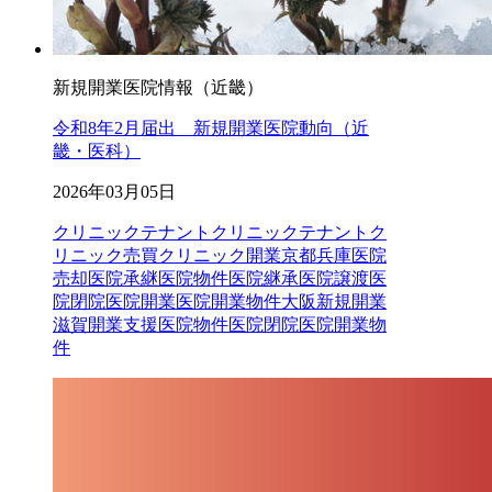
新規開業医院情報（近畿）
令和8年2月届出 新規開業医院動向（近
畿・医科）
2026年03月05日
クリニックテナント
クリニックテナントク
リニック売買クリニック開業京都兵庫医院
売却医院承継医院物件医院継承医院譲渡医
院閉院医院開業医院開業物件大阪新規開業
滋賀開業支援
医院物件
医院閉院
医院開業物
件