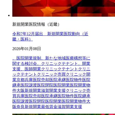
新規開業医院情報（近畿）
令和7年12月届出 新規開業医院動向（近
畿・医科）
2026年01月08日
、医院開業規制、新たな地域医療構想等に
関する検討会、クリニックテナント、開業
支援、医師開業
クリニックテナント
クリニ
ックテナントクリニック売買クリニック開
業京都兵庫医院売却医院承継医院物件医院
継承医院譲渡医院閉院医院開業医院開業物
件大阪新規開業滋賀開業支援
クリニック売
買
兵庫
医院売却
医院承継
医院物件
医院継承
医院譲渡
医院閉院
医院開業
医院開業物件
大
阪
奈良
新規開業
最低賃金
滋賀
開業支援