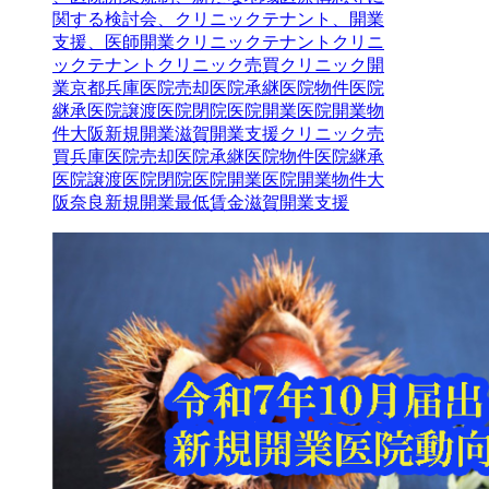
関する検討会、クリニックテナント、開業
支援、医師開業
クリニックテナント
クリニ
ックテナントクリニック売買クリニック開
業京都兵庫医院売却医院承継医院物件医院
継承医院譲渡医院閉院医院開業医院開業物
件大阪新規開業滋賀開業支援
クリニック売
買
兵庫
医院売却
医院承継
医院物件
医院継承
医院譲渡
医院閉院
医院開業
医院開業物件
大
阪
奈良
新規開業
最低賃金
滋賀
開業支援