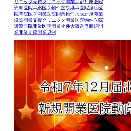
リニック売買クリニック開業京都兵庫医院
売却医院承継医院物件医院継承医院譲渡医
院閉院医院開業医院開業物件大阪新規開業
滋賀開業支援
クリニック開業
医院物件
医院
譲渡
医院開業
医院開業物件
大阪
奈良
新規開
業
開業支援
開業規制