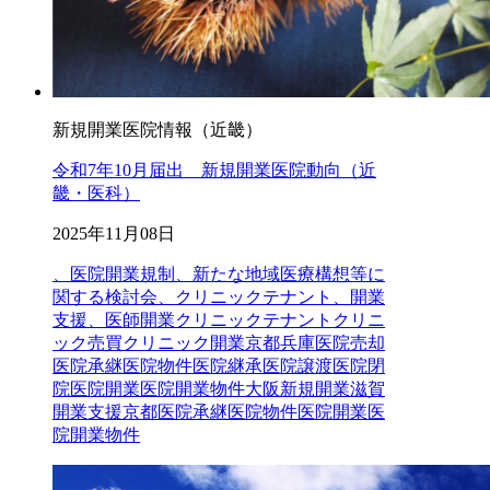
新規開業医院情報（近畿）
令和7年10月届出 新規開業医院動向（近
畿・医科）
2025年11月08日
、医院開業規制、新たな地域医療構想等に
関する検討会、クリニックテナント、開業
支援、医師開業
クリニックテナントクリニ
ック売買クリニック開業京都兵庫医院売却
医院承継医院物件医院継承医院譲渡医院閉
院医院開業医院開業物件大阪新規開業滋賀
開業支援
京都
医院承継
医院物件
医院開業
医
院開業物件