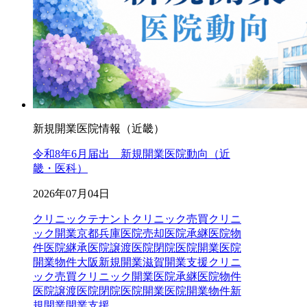
新規開業医院情報（近畿）
令和8年6月届出 新規開業医院動向（近
畿・医科）
2026年07月04日
クリニックテナントクリニック売買クリニ
ック開業京都兵庫医院売却医院承継医院物
件医院継承医院譲渡医院閉院医院開業医院
開業物件大阪新規開業滋賀開業支援
クリニ
ック売買
クリニック開業
医院承継
医院物件
医院譲渡
医院閉院
医院開業
医院開業物件
新
規開業
開業支援