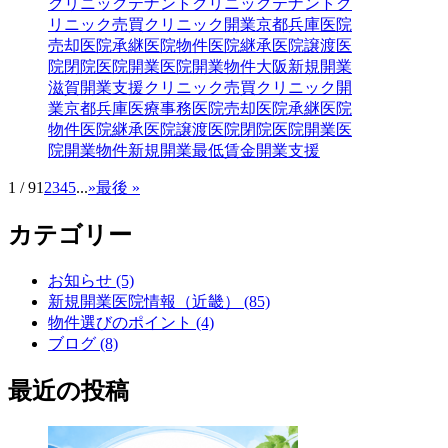
クリニックテナント
クリニックテナントク
リニック売買クリニック開業京都兵庫医院
売却医院承継医院物件医院継承医院譲渡医
院閉院医院開業医院開業物件大阪新規開業
滋賀開業支援
クリニック売買
クリニック開
業
京都
兵庫
医療事務
医院売却
医院承継
医院
物件
医院継承
医院譲渡
医院閉院
医院開業
医
院開業物件
新規開業
最低賃金
開業支援
1 / 9
1
2
3
4
5
...
»
最後 »
カテゴリー
お知らせ (5)
新規開業医院情報（近畿） (85)
物件選びのポイント (4)
ブログ (8)
最近の投稿