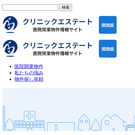
検
索:
医院開業物件
私たちの強み
物件探し依頼