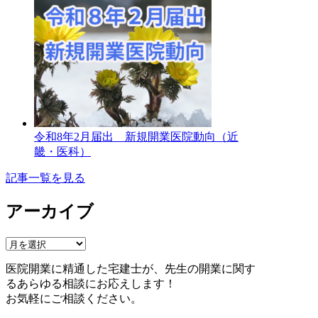
令和8年2月届出 新規開業医院動向（近
畿・医科）
記事一覧を見る
アーカイブ
ア
ー
医院開業に精通した宅建士が、
先生の開業に関す
カ
る
あらゆる相談にお応えします！
イ
お気軽にご相談ください。
ブ