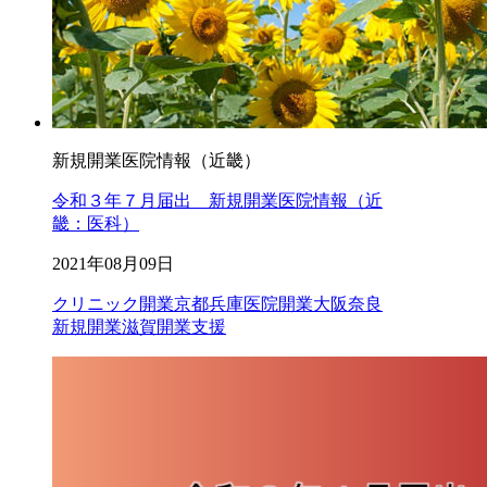
新規開業医院情報（近畿）
令和３年７月届出 新規開業医院情報（近
畿：医科）
2021年08月09日
クリニック開業
京都
兵庫
医院開業
大阪
奈良
新規開業
滋賀
開業支援