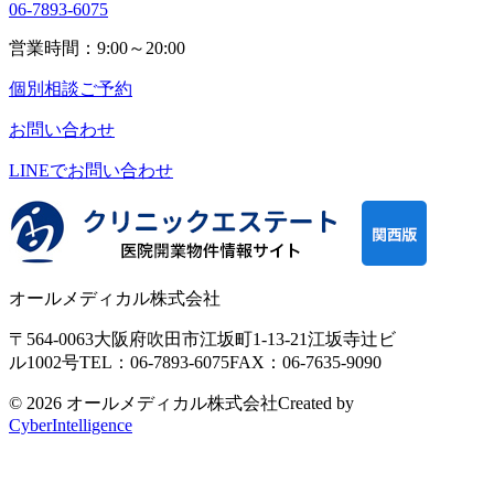
06-7893-6075
営業時間：9:00～20:00
個別相談ご予約
お問い合わせ
LINEで
お問い合わせ
オールメディカル株式会社
〒564-0063
大阪府吹田市江坂町1-13-21
江坂寺辻ビ
ル1002号
TEL：06-7893-6075
FAX：06-7635-9090
© 2026 オールメディカル株式会社
Created by
CyberIntelligence