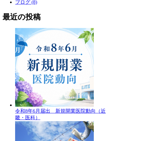
ブログ (8)
最近の投稿
令和8年6月届出 新規開業医院動向（近
畿・医科）