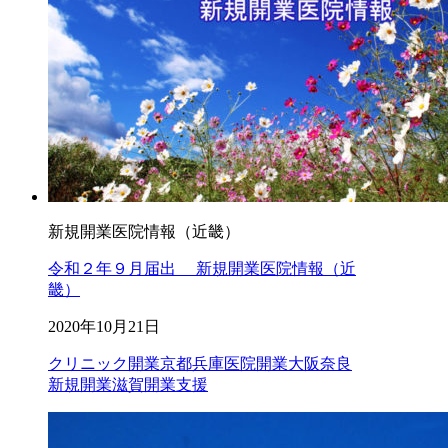
新規開業医院情報（近畿）
令和２年９月届出 新規開業医院情報（近
畿）
2020年10月21日
クリニック開業
京都
兵庫
医院開業
大阪
奈良
新規開業
滋賀
開業支援