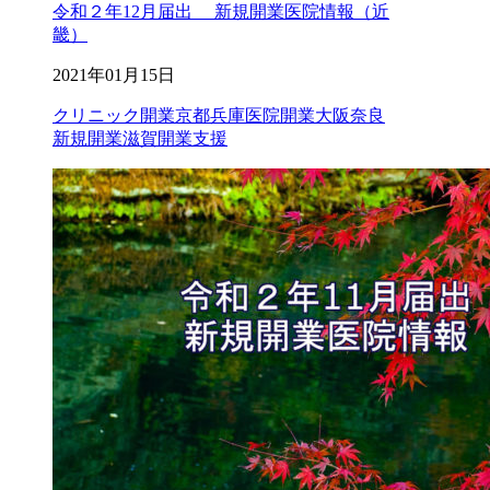
令和２年12月届出 新規開業医院情報（近
畿）
2021年01月15日
クリニック開業
京都
兵庫
医院開業
大阪
奈良
新規開業
滋賀
開業支援