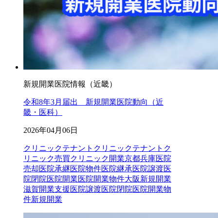
新規開業医院情報（近畿）
令和8年3月届出 新規開業医院動向（近
畿・医科）
2026年04月06日
クリニックテナント
クリニックテナントク
リニック売買クリニック開業京都兵庫医院
売却医院承継医院物件医院継承医院譲渡医
院閉院医院開業医院開業物件大阪新規開業
滋賀開業支援
医院譲渡
医院閉院
医院開業物
件
新規開業