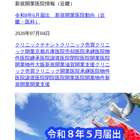
新規開業医院情報（近畿）
令和8年6月届出 新規開業医院動向（近
畿・医科）
2026年07月04日
クリニックテナントクリニック売買クリニ
ック開業京都兵庫医院売却医院承継医院物
件医院継承医院譲渡医院閉院医院開業医院
開業物件大阪新規開業滋賀開業支援
クリニ
ック売買
クリニック開業
医院承継
医院物件
医院譲渡
医院閉院
医院開業
医院開業物件
新
規開業
開業支援