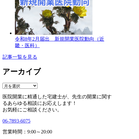
令和8年2月届出 新規開業医院動向（近
畿・医科）
記事一覧を見る
アーカイブ
ア
ー
医院開業に精通した宅建士が、
先生の開業に関す
カ
る
あらゆる相談にお応えします！
イ
お気軽にご相談ください。
ブ
06-7893-6075
営業時間：9:00～20:00