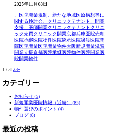
2025年11月08日
、医院開業規制、新たな地域医療構想等に
関する検討会、クリニックテナント、開業
支援、医師開業
クリニックテナントクリニ
ック売買クリニック開業京都兵庫医院売却
医院承継医院物件医院継承医院譲渡医院閉
院医院開業医院開業物件大阪新規開業滋賀
開業支援
京都
医院承継
医院物件
医院開業
医
院開業物件
1 / 3
1
2
3
»
カテゴリー
お知らせ (5)
新規開業医院情報（近畿） (85)
物件選びのポイント (4)
ブログ (8)
最近の投稿