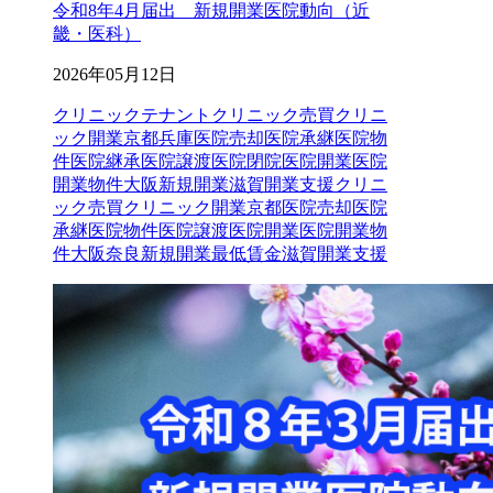
令和8年4月届出 新規開業医院動向（近
畿・医科）
2026年05月12日
クリニックテナントクリニック売買クリニ
ック開業京都兵庫医院売却医院承継医院物
件医院継承医院譲渡医院閉院医院開業医院
開業物件大阪新規開業滋賀開業支援
クリニ
ック売買
クリニック開業
京都
医院売却
医院
承継
医院物件
医院譲渡
医院開業
医院開業物
件
大阪
奈良
新規開業
最低賃金
滋賀
開業支援