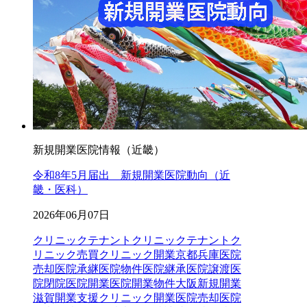
新規開業医院情報（近畿）
令和8年5月届出 新規開業医院動向（近
畿・医科）
2026年06月07日
クリニックテナント
クリニックテナントク
リニック売買クリニック開業京都兵庫医院
売却医院承継医院物件医院継承医院譲渡医
院閉院医院開業医院開業物件大阪新規開業
滋賀開業支援
クリニック開業
医院売却
医院