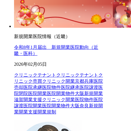
新規開業医院情報（近畿）
令和8年1月届出 新規開業医院動向（近
畿・医科）
2026年02月05日
クリニックテナント
クリニックテナントク
リニック売買クリニック開業京都兵庫医院
売却医院承継医院物件医院継承医院譲渡医
院閉院医院開業医院開業物件大阪新規開業
滋賀開業支援
クリニック開業
医院物件
医院
譲渡
医院開業
医院開業物件
大阪
奈良
新規開
業
開業支援
開業規制