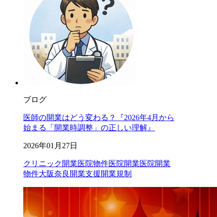
ブログ
医師の開業はどう変わる？『2026年4月から
始まる「開業時調整」の正しい理解』
2026年01月27日
クリニック開業
医院物件
医院開業
医院開業
物件
大阪
奈良
開業支援
開業規制