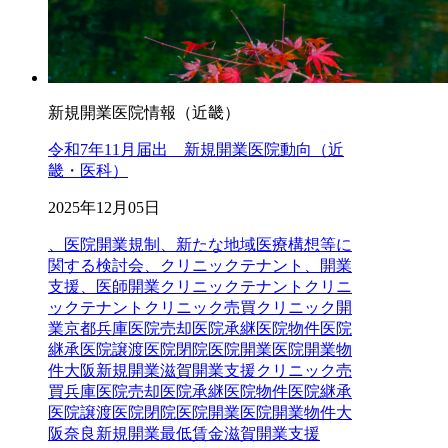
新規開業医院情報（近畿）
令和7年11月届出 新規開業医院動向（近
畿・医科）
2025年12月05日
、医院開業規制、新たな地域医療構想等に
関する検討会、クリニックテナント、開業
支援、医師開業
クリニックテナント
クリニ
ックテナントクリニック売買クリニック開
業京都兵庫医院売却医院承継医院物件医院
継承医院譲渡医院閉院医院開業医院開業物
件大阪新規開業滋賀開業支援
クリニック売
買
兵庫
医院売却
医院承継
医院物件
医院継承
医院譲渡
医院閉院
医院開業
医院開業物件
大
阪
奈良
新規開業
最低賃金
滋賀
開業支援