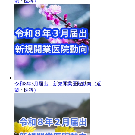
畿・医科）
令和8年3月届出 新規開業医院動向（近
畿・医科）