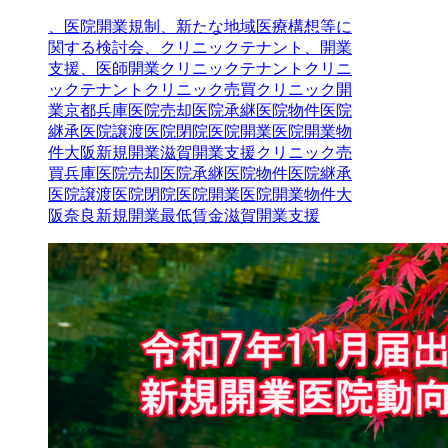
、医院開業規制、新たな地域医療構想等に
関する検討会、クリニックテナント、開業
支援、医師開業
クリニックテナント
クリニ
ックテナントクリニック売買クリニック開
業京都兵庫医院売却医院承継医院物件医院
継承医院譲渡医院閉院医院開業医院開業物
件大阪新規開業滋賀開業支援
クリニック売
買
兵庫
医院売却
医院承継
医院物件
医院継承
医院譲渡
医院閉院
医院開業
医院開業物件
大
阪
奈良
新規開業
最低賃金
滋賀
開業支援