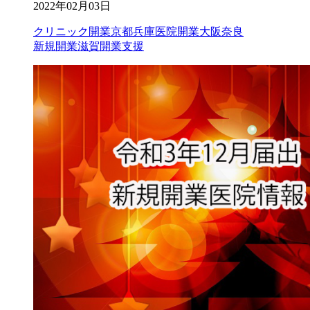
2022年02月03日
クリニック開業
京都
兵庫
医院開業
大阪
奈良
新規開業
滋賀
開業支援