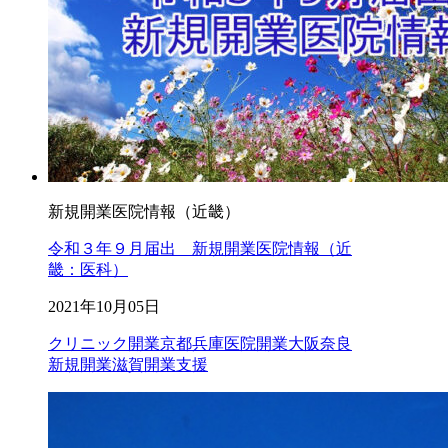
新規開業医院情報（近畿）
令和３年９月届出 新規開業医院情報（近
畿：医科）
2021年10月05日
クリニック開業
京都
兵庫
医院開業
大阪
奈良
新規開業
滋賀
開業支援