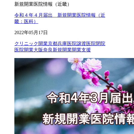
新規開業医院情報（近畿）
令和４年４月届出 新規開業医院情報（近
畿：医科）
2022年05月17日
クリニック開業
京都
兵庫
医院譲渡
医院閉院
医院開業
大阪
奈良
新規開業
開業支援