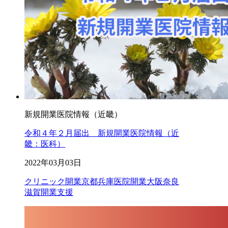
新規開業医院情報（近畿）
令和４年２月届出 新規開業医院情報（近
畿：医科）
2022年03月03日
クリニック開業
京都
兵庫
医院開業
大阪
奈良
滋賀
開業支援