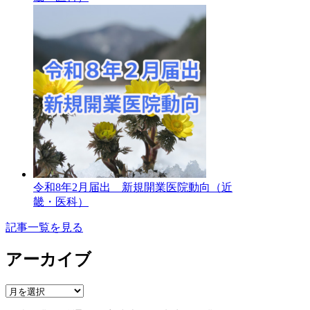
令和8年2月届出 新規開業医院動向（近
畿・医科）
記事一覧を見る
アーカイブ
ア
ー