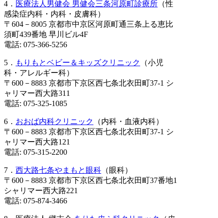
4．
医療法人男健会 男健会三条河原町診療所
（性
感染症内科・内科・皮膚科）
〒604－8005 京都市中京区河原町通三条上る恵比
須町439番地 早川ビル4F
電話: 075-366-5256
5．
もりもとベビー＆キッズクリニック
（小児
科・アレルギー科）
〒600－8883 京都市下京区西七条北衣田町37-1 シ
ャリマー西大路311
電話: 075-325-1085
6．
おおば内科クリニック
（内科・血液内科）
〒600－8883 京都市下京区西七条北衣田町37-1 シ
ャリマー西大路121
電話: 075-315-2200
7．
西大路七条やまもと眼科
（眼科）
〒600－8883 京都市下京区西七条北衣田町37番地1
シャリマー西大路221
電話: 075-874-3466