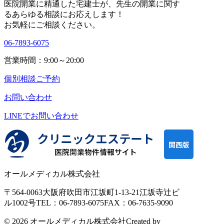
医院開業に精通した宅建士が、
先生の開業に関す
カ
る
あらゆる相談にお応えします！
イ
お気軽にご相談ください。
ブ
06-7893-6075
営業時間：9:00～20:00
個別相談ご予約
お問い合わせ
LINEで
お問い合わせ
オールメディカル株式会社
〒564-0063
大阪府吹田市江坂町1-13-21
江坂寺辻ビ
ル1002号
TEL：06-7893-6075
FAX：06-7635-9090
© 2026 オールメディカル株式会社
Created by