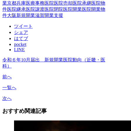
業
京都
兵庫
医療事務
医院
医院売却
医院承継
医院物
件
医院継承
医院譲渡
医院閉院
医院開業
医院開業物
件
大阪
新規開業
滋賀
開業支援
ツイート
シェア
はてブ
pocket
LINE
令和６年10月届出 新規開業医院動向（近畿・医
科）
前へ
一覧へ
次へ
おすすめ関連記事