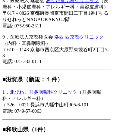
8．医療法人 継志会
ありた皮ふ科クリニック
（皮
膚科・小児皮膚科・アレルギー科・美容皮膚科）
〒617－0826 京都府長岡京市開田二丁目1番1号 る
りせれっとNAGAOKAKYO2階
電話: 075-950-2311
9．医療法人京都翔医会
洛西 西京都クリニック
（内科・耳鼻咽喉科）
〒610－1143 京都市西京区大原野東境谷町2丁目5-
8
電話: 075-333-0111
■滋賀県（新規：１件）
1．
北びわこ耳鼻咽喉科クリニック
（耳鼻咽喉
科・アレルギー科）
〒526－0021 長浜市八幡中山町305-6-101
電話: 0749-57-6063
■和歌山県（1件）