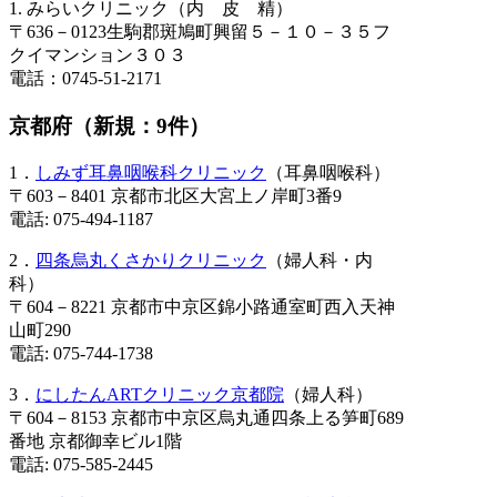
1. みらいクリニック（内 皮 精）
〒636－0123生駒郡斑鳩町興留５－１０－３５フ
クイマンション３０３
電話：0745-51-2171
京都府（新規：9件）
1．
しみず耳鼻咽喉科クリニック
（耳鼻咽喉科）
〒603－8401 京都市北区大宮上ノ岸町3番9
電話: 075-494-1187
2．
四条烏丸くさかりクリニック
（婦人科・内
科）
〒604－8221 京都市中京区錦小路通室町西入天神
山町290
電話: 075-744-1738
3．
にしたんARTクリニック京都院
（婦人科）
〒604－8153 京都市中京区烏丸通四条上る笋町689
番地 京都御幸ビル1階
電話: 075-585-2445