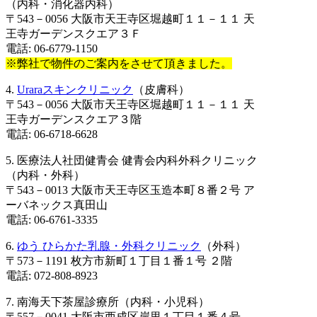
（内科・消化器内科）
〒543－0056 大阪市天王寺区堀越町１１－１１ 天
王寺ガーデンスクエア３Ｆ
電話: 06-6779-1150
※弊社で物件のご案内をさせて頂きました。
4.
Uraraスキンクリニック
（皮膚科）
〒543－0056 大阪市天王寺区堀越町１１－１１ 天
王寺ガーデンスクエア３階
電話: 06-6718-6628
5. 医療法人社団健青会 健青会内科外科クリニック
（内科・外科）
〒543－0013 大阪市天王寺区玉造本町８番２号 ア
ーバネックス真田山
電話: 06-6761-3335
6.
ゆう ひらかた乳腺・外科クリニック
（外科）
〒573－1191 枚方市新町１丁目１番１号 ２階
電話: 072-808-8923
7. 南海天下茶屋診療所（内科・小児科）
〒557－0041 大阪市西成区岸里１丁目１番４号