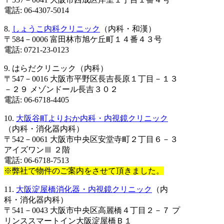
電話: 06-4307-5014
8.
しょうこ内科クリニック
（内科・和漢）
〒584－0006 富田林市旭ケ丘町１４番４３号
電話: 0721-23-0123
9. はらだクリニック（内科）
〒547－0016 大阪市平野区長吉長原１丁目－１３
－２９ メゾンドール長吉３０２
電話: 06-6718-4405
10.
大阪谷町よりおか内科・内視鏡クリニック
（内科・消化器内科）
〒542－0061 大阪市中央区安堂寺町２丁目６－３
アイズワンⅢ ２階
電話: 06-6718-7513
※弊社で物件のご案内をさせて頂きました。
11.
大阪淀屋橋消化器・内視鏡クリニック
（内
科・消化器内科）
〒541－0043 大阪市中央区高麗橋４丁目２－７ プ
リンススマートイン大阪淀屋橋Ｂ１