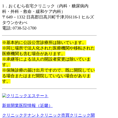
1．おくむら在宅クリニック（内科・糖尿病内
科・外科・救命・緩和ケア内科）
〒649－1332 日高郡日高川町千津川6116-1 ヒルズ
タウンかわべ
電話: 0738-52-1700
※基本的に公設公営診療所は除いています。
※同じ場所で法人化された医療機関や移転された
医療機関も含む場合があります。
※承継等による法人の開設者変更は除いていま
す。
※保険診療の届け出月ですので、既に開院してい
る場合またはまだ開院していない場合がありま
す。
新規開業医院情報（近畿）
クリニックテナント
クリニック売買
クリニック開