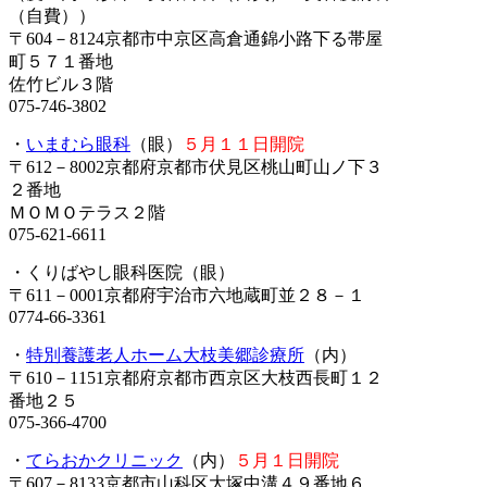
（自費））
〒604－8124京都市中京区高倉通錦小路下る帯屋
町５７１番地
佐竹ビル３階
075-746-3802
・
いまむら眼科
（眼）
５月１１日開院
〒612－8002京都府京都市伏見区桃山町山ノ下３
２番地
ＭＯＭＯテラス２階
075-621-6611
・くりばやし眼科医院（眼）
〒611－0001京都府宇治市六地蔵町並２８－１
0774-66-3361
・
特別養護老人ホーム大枝美郷診療所
（内）
〒610－1151京都府京都市西京区大枝西長町１２
番地２５
075-366-4700
・
てらおかクリニック
（内）
５月１日開院
〒607－8133京都市山科区大塚中溝４９番地６