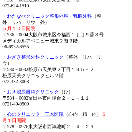
072-624-1510
・
わたなべクリニック整形外科・乳腺外科
（整
外 リハ リウ 外）
５月１０日開院
〒536－0004大阪市城東区今福西１丁目９番３号
メディカルアベニュー城東２階３階
06-6932-6555
・
おざき整形外科クリニック
（整外 リハ リ
ウ）
〒580－0032松原市天美東２丁目１３５－２
松原天美クリニックビル２階
072-332-3003
・
おき泌尿器科クリニック
（ひ）
〒584－0082富田林市向陽台２－１－１１
0721-40-0500
・
心のクリニック 三木医院
（心内 精 内）
５
月１日開院
〒578－0976東大阪市西鴻池町２－４－２９