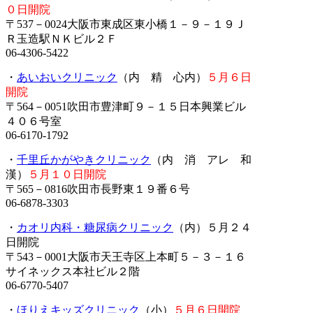
０日開院
〒537－0024大阪市東成区東小橋１－９－１９Ｊ
Ｒ玉造駅ＮＫビル２Ｆ
06-4306-5422
・
あいおいクリニック
（内 精 心内）
５月６日
開院
〒564－0051吹田市豊津町９－１５日本興業ビル
４０６号室
06-6170-1792
・
千里丘かがやきクリニック
（内 消 アレ 和
漢）
５月１０日開院
〒565－0816吹田市長野東１９番６号
06-6878-3303
・
カオリ内科・糖尿病クリニック
（内）５月２４
日開院
〒543－0001大阪市天王寺区上本町５－３－１６
サイネックス本社ビル２階
06-6770-5407
・
ほりえキッズクリニック
（小）
５月６日開院