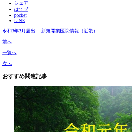
シェア
はてブ
pocket
LINE
令和3年3月届出 新規開業医院情報（近畿）
前へ
一覧へ
次へ
おすすめ関連記事