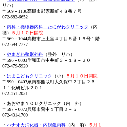
リハ）
〒569－1136高槻市郡家新町４８番７号
072-682-6652
・
内科・循環器内科 たにがわクリニック
（内
循）
５月１０日開院
〒569－1044高槻市上土室４丁目５番１６号１階
072-694-7777
・
やまぎわ整形外科
（整外 リハ）
〒596－0003岸和田市中井町３－１８－２０
072-479-5920
・
はまこどもクリニック
（小）
５月１０日開院
〒590－0403泉南郡熊取町大久保中２丁目２６－
１１化研ビル２０１
072-451-2021
・あおやまＹＯＵクリニック（内 外）
〒597－0072貝塚市畠中１丁目２－５
072-431-1700
・
ハナオカ消化器・内視鏡内科
（内 消）
５月１