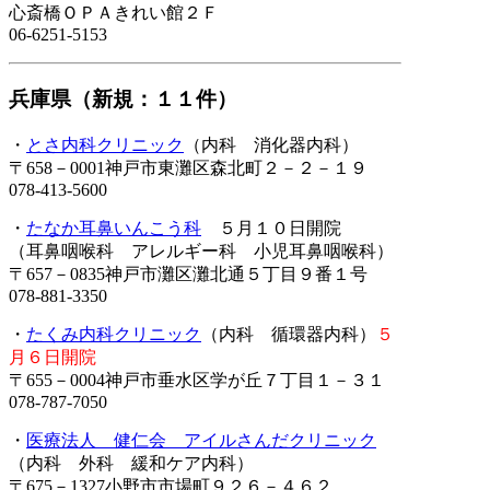
心斎橋ＯＰＡきれい館２Ｆ
06-6251-5153
兵庫県（新規：１１件）
・
とさ内科クリニック
（内科 消化器内科）
〒658－0001神戸市東灘区森北町２－２－１９
078-413-5600
・
たなか耳鼻いんこう科
５月１０日開院
（耳鼻咽喉科 アレルギー科 小児耳鼻咽喉科）
〒657－0835神戸市灘区灘北通５丁目９番１号
078-881-3350
・
たくみ内科クリニック
（内科 循環器内科）
５
月６日開院
〒655－0004神戸市垂水区学が丘７丁目１－３１
078-787-7050
・
医療法人 健仁会 アイルさんだクリニック
（内科 外科 緩和ケア内科）
〒675－1327小野市市場町９２６－４６２