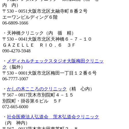
内 内）
〒530－0051大阪市北区太融寺町８番２号
エーワンビルディング６階
06-6809-1666
・天神橋クリニック（内 循 精）
〒530－0041大阪市北区天神橋６－７－１０
ＧＡＺＥＬＬＥ ＲＩＯ．６ ３Ｆ
090-4270-5948
・
メディカルチェックスタジオ大阪梅田クリニッ
ク
（脳外）
〒530－0001大阪市北区梅田一丁目１２番６号
06-7777-1007
・
かしの木こころのクリニック
（精 心内）
〒567－0817茨木市別院町４－１５
別院町・掛谷第６ビル ５Ｆ
072-665-6000
・
社会医療法人弘道会 茨木弘道会クリニック
（内 神内）
〒567－0013茨木市太田東芝町２－８