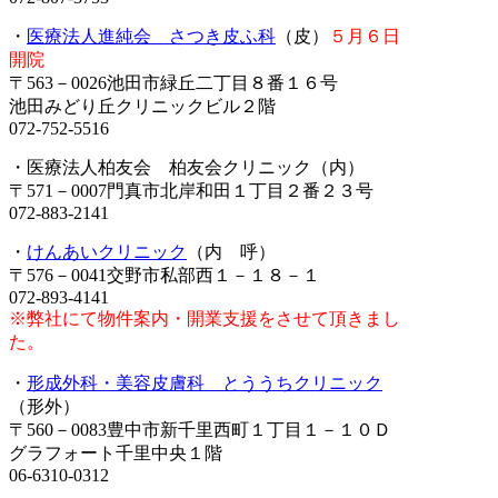
・
医療法人進純会 さつき皮ふ科
（皮）
５月６日
開院
〒563－0026池田市緑丘二丁目８番１６号
池田みどり丘クリニックビル２階
072-752-5516
・医療法人柏友会 柏友会クリニック（内）
〒571－0007門真市北岸和田１丁目２番２３号
072-883-2141
・
けんあいクリニック
（内 呼）
〒576－0041交野市私部西１－１８－１
072-893-4141
※弊社にて物件案内・開業支援をさせて頂きまし
た。
・
形成外科・美容皮膚科 とううちクリニック
（形外）
〒560－0083豊中市新千里西町１丁目１－１０Ｄ
グラフォート千里中央１階
06-6310-0312