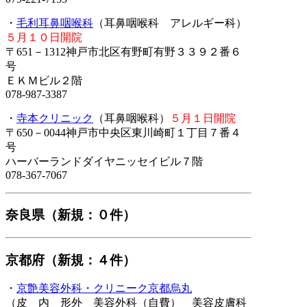
・
毛利耳鼻咽喉科
（耳鼻咽喉科 アレルギー科）
５月１０日開院
〒651－1312神戸市北区有野町有野３３９２番６
号
ＥＫＭビル２階
078-987-3387
・
寺本クリニック
（耳鼻咽喉科）
５月１日開院
〒650－0044神戸市中央区東川崎町１丁目７番４
号
ハーバーランドダイヤニッセイビル７階
078-367-7067
奈良県（新規：０件）
京都府（新規：４件）
・
京艶美容外科・クリニーク京都烏丸
（皮 内 形外 美容外科（自費） 美容皮膚科