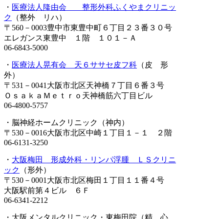
・
医療法人隆由会 整形外科ふくやまクリニッ
ク
（整外 リハ）
〒560－0003豊中市東豊中町６丁目２３番３０号
エレガンス東豊中 １階 １０１－Ａ
06-6843-5000
・
医療法人晃有会 天６ササセ皮フ科
（皮 形
外）
〒531－0041大阪市北区天神橋７丁目６番３号
ＯｓａｋａＭｅｔｒｏ天神橋筋六丁目ビル
06-4800-5757
・脳神経ホームクリニック（神内）
〒530－0016大阪市北区中崎１丁目１－１ ２階
06-6131-3250
・
大阪梅田 形成外科・リンパ浮腫 ＬＳクリニ
ック
（形外）
〒530－0001大阪市北区梅田１丁目１１番４号
大阪駅前第４ビル ６Ｆ
06-6341-2212
・大阪メンタルクリニック・東梅田院（精 心