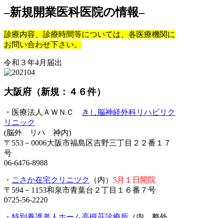
–新規開業医科医院の情報–
診療内容、診療時間等については、各医療機関に
お問い合わせ下さい。
令和３年4月届出
大阪府（新規：４６件）
・医療法人ＡＷＮＣ
きし脳神経外科リハビリク
リニック
(脳外 リハ 神内)
〒553－0006大阪市福島区吉野三丁目２２番１７
号
06-6476-8988
・
こさか在宅クリニツク
（内）
5月１日開院
〒594－1153和泉市青葉台２丁目１６番７号
0725-56-2220
・
特別養護老人ホーム高槻荘診療所
（内 整外