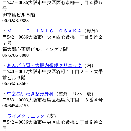
〒542－0086大阪市中央区西心斎橋一丁目４番５
号
御堂筋ビル８階
06-6243-7888
・
ＭＩＬ ＣＬＩＮＩＣ ＯＳＡＫＡ
（形外）
〒542－0086大阪市中央区西心斎橋一丁目５番２
７号
福太郎心斎橋ビルディング７階
06-6786-8880
・
あんどう胃・大腸内視鏡クリニック
（内）
〒540－0012大阪市中央区谷町１丁目２－７大手
前ビル６階
06-6945-8662
・
中之島いわき整形外科
（整外 リハ 放）
〒553－0003大阪市福島区福島六丁目１３番４号
06-6454-8155
・
ワイズクリニック
（皮）
〒542－0086大阪市中央区西心斎橋１丁目９番２
号