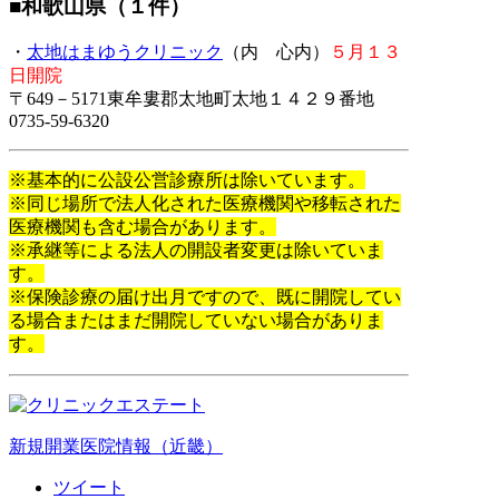
■和歌山県（１件）
・
太地はまゆうクリニック
（内 心内）
５月１３
日開院
〒649－5171東牟婁郡太地町太地１４２９番地
0735-59-6320
※基本的に公設公営診療所は除いています。
※同じ場所で法人化された医療機関や移転された
医療機関も含む場合があります。
※承継等による法人の開設者変更は除いていま
す。
※保険診療の届け出月ですので、既に開院してい
る場合またはまだ開院していない場合がありま
す。
新規開業医院情報（近畿）
ツイート