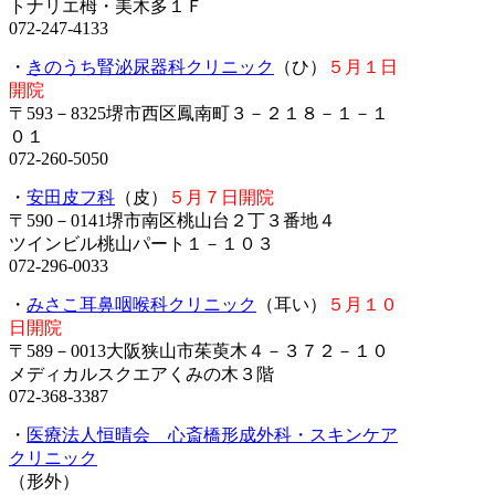
トナリエ栂・美木多１Ｆ
072-247-4133
・
きのうち腎泌尿器科クリニック
（ひ）
５月１日
開院
〒593－8325堺市西区鳳南町３－２１８－１－１
０１
072-260-5050
・
安田皮フ科
（皮）
５月７日開院
〒590－0141堺市南区桃山台２丁３番地４
ツインビル桃山パート１－１０３
072-296-0033
・
みさこ耳鼻咽喉科クリニック
（耳い）
５月１０
日開院
〒589－0013大阪狭山市茱萸木４－３７２－１０
メディカルスクエアくみの木３階
072-368-3387
・
医療法人恒晴会 心斎橋形成外科・スキンケア
クリニック
（形外）