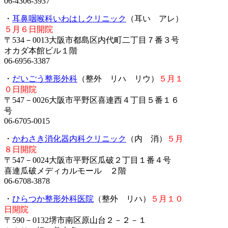
06-4306-3937
・
耳鼻咽喉科いわはしクリニック
（耳い アレ）
５月６日開院
〒534－0013大阪市都島区内代町二丁目７番３号
オカダ本館ビル１階
06-6956-3387
・
だいごう整形外科
（整外 リハ リウ）
５月１
０日開院
〒547－0026大阪市平野区喜連西４丁目５番１６
号
06-6705-0015
・
かわさき消化器内科クリニック
（内 消）
５月
８日開院
〒547－0024大阪市平野区瓜破２丁目１番４号
喜連瓜破メディカルモール ２階
06-6708-3878
・
ひらつか整形外科医院
（整外 リハ）
５月１０
日開院
〒590－0132堺市南区原山台２－２－１