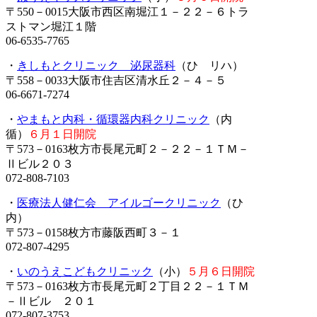
〒550－0015大阪市西区南堀江１－２２－６トラ
ストマン堀江１階
06-6535-7765
・
きしもとクリニック 泌尿器科
（ひ リハ）
〒558－0033大阪市住吉区清水丘２－４－５
06-6671-7274
・
やまもと内科・循環器内科クリニック
（内
循）
６月１日開院
〒573－0163枚方市長尾元町２－２２－１ＴＭ－
Ⅱビル２０３
072-808-7103
・
医療法人健仁会 アイルゴークリニック
（ひ
内）
〒573－0158枚方市藤阪西町３－１
072-807-4295
・
いのうえこどもクリニック
（小）
５月６日開院
〒573－0163枚方市長尾元町２丁目２２－１ＴＭ
－Ⅱビル ２０１
072-807-3753