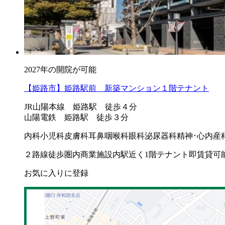
2027年の開院が可能
【姫路市】姫路駅前 新築マンション１階テナント
JR山陽本線 姫路駅 徒歩４分
山陽電鉄 姫路駅 徒歩３分
内科
小児科
皮膚科
耳鼻咽喉科
眼科
泌尿器科
精神･心内
産
２路線徒歩圏内
商業施設内
駅近く
1階テナント
即賃貸可
お気に入りに登録