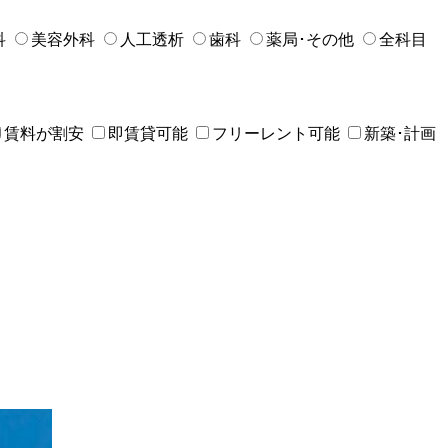
科
美容外科
人工透析
歯科
薬局･その他
全科目
賃料が割安
即賃貸可能
フリーレント可能
新築･計画