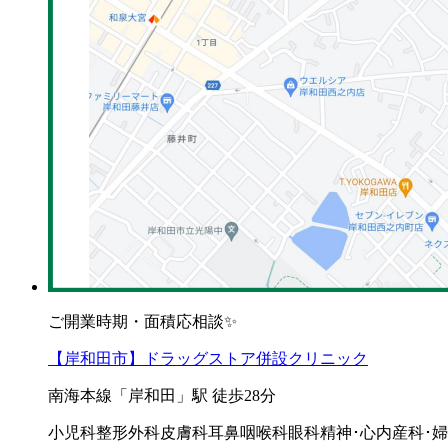
ご開業時期・面積応相談✨
【岸和田市】ドラッグストア併設クリニック
南海本線「岸和田」駅 徒歩28分
小児科
整形外科
皮膚科
耳鼻咽喉科
眼科
精神･心内
産科･