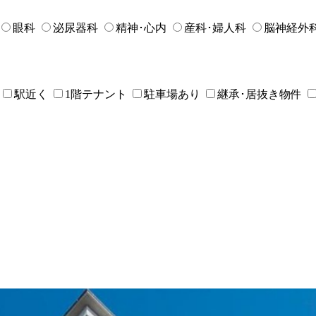
眼科
泌尿器科
精神･心内
産科･婦人科
脳神経外
駅近く
1階テナント
駐車場あり
継承･居抜き物件