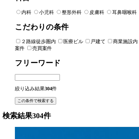
内科
小児科
整形外科
皮膚科
耳鼻咽喉科
こだわりの条件
２路線徒歩圏内
医療ビル
戸建て
商業施設内
案件
売買案件
フリーワード
絞り込み結果
304
件
検索結果304件