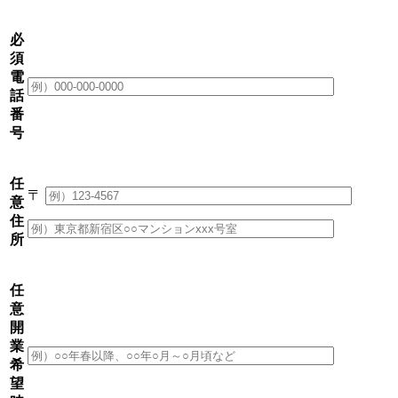
必
須
電
話
番
号
任
〒
意
住
所
任
意
開
業
希
望