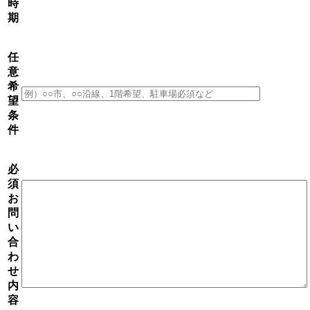
時
期
任
意
希
望
条
件
必
須
お
問
い
合
わ
せ
内
容