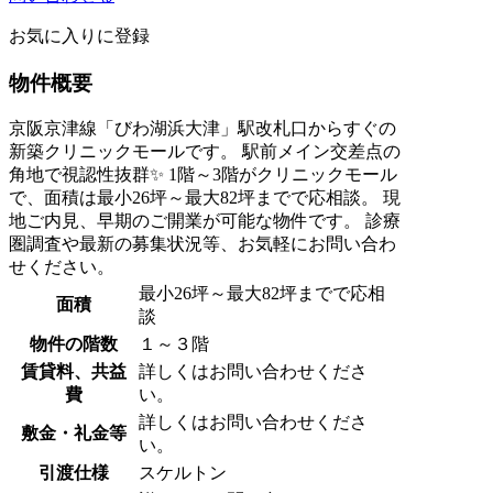
お気に入りに登録
物件概要
京阪京津線「びわ湖浜大津」駅改札口からすぐの
新築クリニックモールです。 駅前メイン交差点の
角地で視認性抜群✨ 1階～3階がクリニックモール
で、面積は最小26坪～最大82坪までで応相談。 現
地ご内見、早期のご開業が可能な物件です。 診療
圏調査や最新の募集状況等、お気軽にお問い合わ
せください。
最小26坪～最大82坪までで応相
面積
談
物件の階数
１～３階
賃貸料、共益
詳しくはお問い合わせくださ
費
い。
詳しくはお問い合わせくださ
敷金・礼金等
い。
引渡仕様
スケルトン