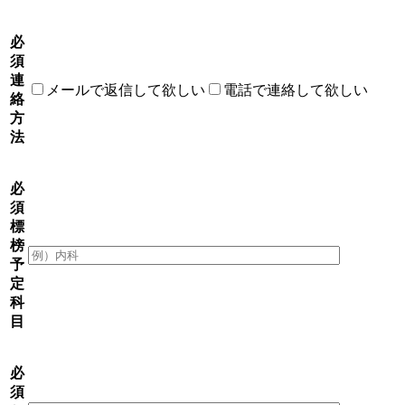
必
須
連
メールで返信して欲しい
電話で連絡して欲しい
絡
方
法
必
須
標
榜
予
定
科
目
必
須