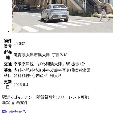
物件
25-037
番号
所在
滋賀県大津市浜大津1丁目2-18
地
交通
京阪京津線「びわ湖浜大津」駅 徒歩1分
募集
内科
小児科
整形外科
皮膚科
耳鼻咽喉科
泌尿
科目
器科
精神･心内
産科･婦人科
更新
2026-6-4
日
駅近く
1階テナント
即賃貸可能
フリーレント可能
新築･計画案件
問い合わせる