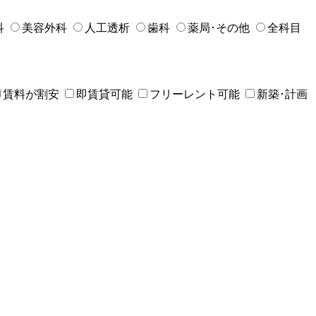
科
美容外科
人工透析
歯科
薬局･その他
全科目
賃料が割安
即賃貸可能
フリーレント可能
新築･計画