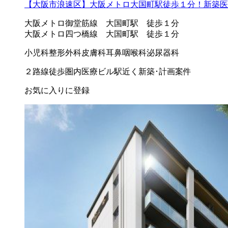
【大阪市浪速区】大阪メトロ大国町駅徒歩１分！新築医
大阪メトロ御堂筋線 大国町駅 徒歩１分
大阪メトロ四つ橋線 大国町駅 徒歩１分
小児科
整形外科
皮膚科
耳鼻咽喉科
泌尿器科
２路線徒歩圏内
医療ビル
駅近く
新築･計画案件
お気に入りに登録