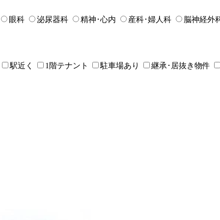
眼科
泌尿器科
精神･心内
産科･婦人科
脳神経外
駅近く
1階テナント
駐車場あり
継承･居抜き物件