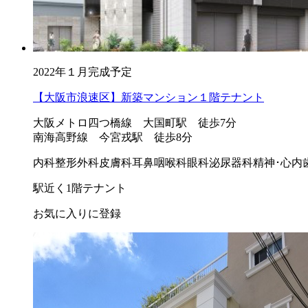
2022年１月完成予定
【大阪市浪速区】新築マンション１階テナント
大阪メトロ四つ橋線 大国町駅 徒歩7分
南海高野線 今宮戎駅 徒歩8分
内科
整形外科
皮膚科
耳鼻咽喉科
眼科
泌尿器科
精神･心内
駅近く
1階テナント
お気に入りに登録