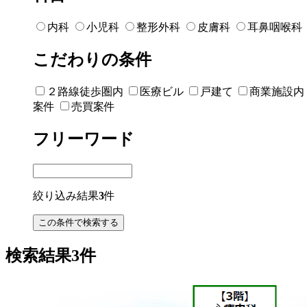
内科
小児科
整形外科
皮膚科
耳鼻咽喉科
こだわりの条件
２路線徒歩圏内
医療ビル
戸建て
商業施設内
案件
売買案件
フリーワード
絞り込み結果
3
件
検索結果3件