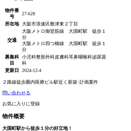
物件番
27-628
号
所在地
大阪市浪速区敷津東２丁目
大阪メトロ御堂筋線 大国町駅 徒歩１
分
交通
大阪メトロ四つ橋線 大国町駅 徒歩１
分
募集科
小児科
整形外科
皮膚科
耳鼻咽喉科
泌尿器
目
科
更新日
2024-12-4
２路線徒歩圏内
医療ビル
駅近く
新築･計画案件
問い合わせる
お気に入りに登録
物件概要
大国町
駅から徒歩１分の好立地！