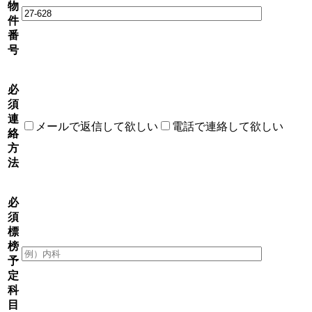
物
件
番
号
必
須
連
メールで返信して欲しい
電話で連絡して欲しい
絡
方
法
必
須
標
榜
予
定
科
目