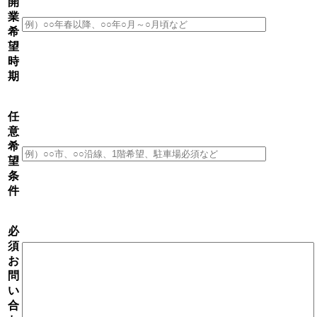
開
業
希
望
時
期
任
意
希
望
条
件
必
須
お
問
い
合