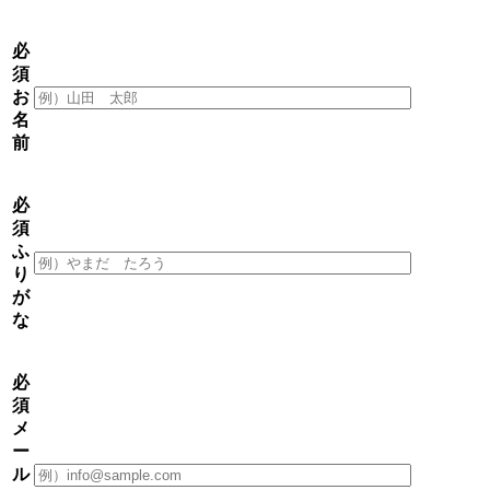
必
須
お
名
前
必
須
ふ
り
が
な
必
須
メ
ー
ル