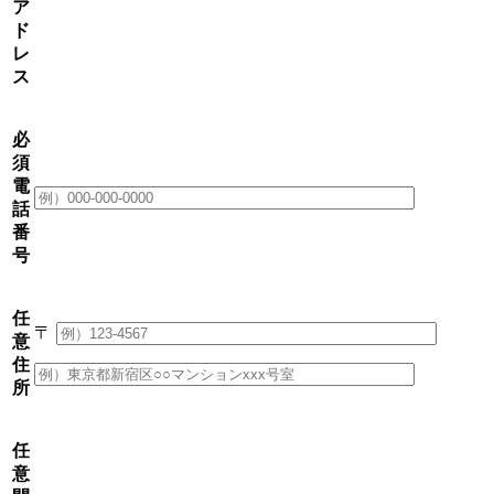
ア
ド
レ
ス
必
須
電
話
番
号
任
〒
意
住
所
任
意