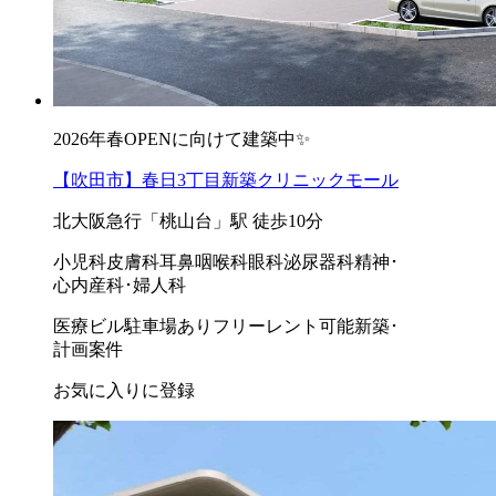
2026年春OPENに向けて建築中✨
【吹田市】春日3丁目新築クリニックモール
北大阪急行「桃山台」駅 徒歩10分
小児科
皮膚科
耳鼻咽喉科
眼科
泌尿器科
精神･
心内
産科･婦人科
医療ビル
駐車場あり
フリーレント可能
新築･
計画案件
お気に入りに登録