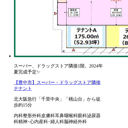
スーパー、ドラッグストア隣接1階。2024年
夏完成予定✨
【豊中市】スーパー・ドラッグストア隣接
テナント
北大阪急行「千里中央」「桃山台」から徒
歩約15分
内科
整形外科
皮膚科
耳鼻咽喉科
眼科
泌尿器
科
精神･心内
産科･婦人科
脳神経外科