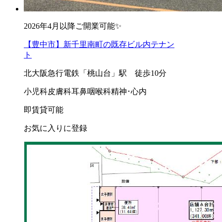
2026年4月以降ご開業可能✨
【豊中市】新千里南町の既存ビル内テナン
ト
北大阪急行電鉄「桃山台」駅 徒歩10分
小児科
皮膚科
耳鼻咽喉科
精神･心内
即賃貸可能
お気に入りに登録