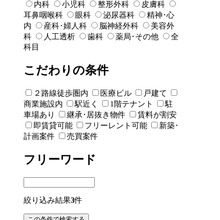
内科
小児科
整形外科
皮膚科
耳鼻咽喉科
眼科
泌尿器科
精神･心
内
産科･婦人科
脳神経外科
美容外
科
人工透析
歯科
薬局･その他
全
科目
こだわりの条件
２路線徒歩圏内
医療ビル
戸建て
商業施設内
駅近く
1階テナント
駐
車場あり
継承･居抜き物件
賃料が割安
即賃貸可能
フリーレント可能
新築･
計画案件
売買案件
フリーワード
絞り込み結果
3
件