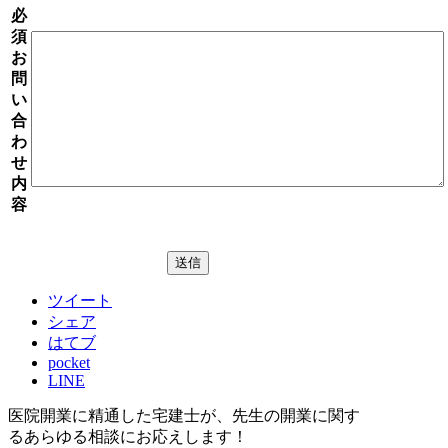
必
須
お
問
い
合
わ
せ
内
容
ツイート
シェア
はてブ
pocket
LINE
医院開業に精通した宅建士が、
先生の開業に関す
る
あらゆる相談にお応えします！