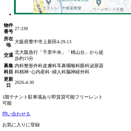
物件
27-339
番号
所在
大阪府豊中市上新田4-29-13
地
北大阪急行「千里中央」「桃山台」から徒
交通
歩約15分
募集
内科
整形外科
皮膚科
耳鼻咽喉科
眼科
泌尿器
科目
科
精神･心内
産科･婦人科
脳神経外科
更新
2026-4-30
日
1階テナント
駐車場あり
即賃貸可能
フリーレント
可能
問い合わせる
お気に入りに登録