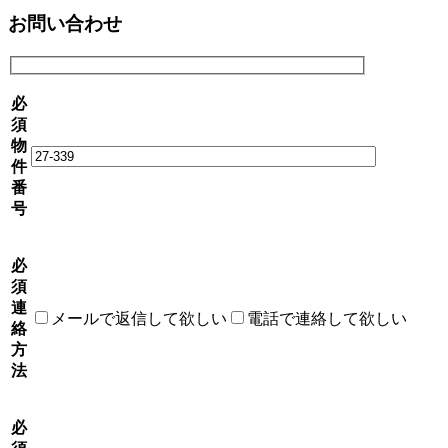
お問い合わせ
必
須
物
件
番
号
必
須
連
メールで返信して欲しい
電話で連絡して欲しい
絡
方
法
必