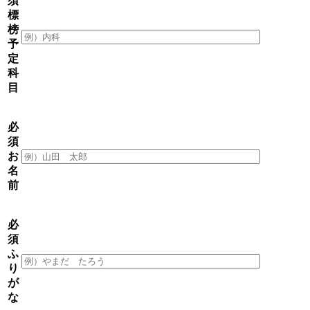
須
標
榜
予
定
科
目
必
須
お
名
前
必
須
ふ
り
が
な