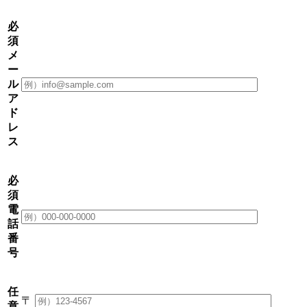
必
須
メ
ー
ル
ア
ド
レ
ス
必
須
電
話
番
号
任
〒
意