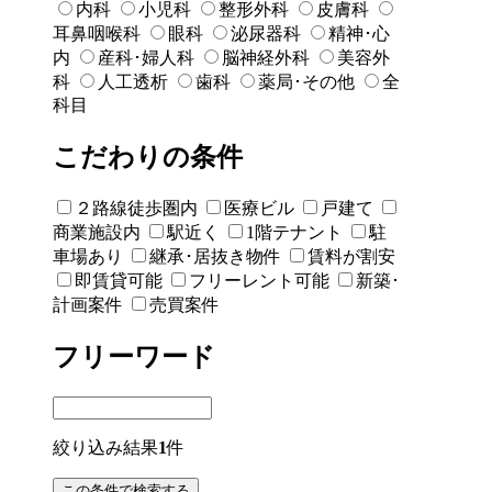
内科
小児科
整形外科
皮膚科
耳鼻咽喉科
眼科
泌尿器科
精神･心
内
産科･婦人科
脳神経外科
美容外
科
人工透析
歯科
薬局･その他
全
科目
こだわりの条件
２路線徒歩圏内
医療ビル
戸建て
商業施設内
駅近く
1階テナント
駐
車場あり
継承･居抜き物件
賃料が割安
即賃貸可能
フリーレント可能
新築･
計画案件
売買案件
フリーワード
絞り込み結果
1
件