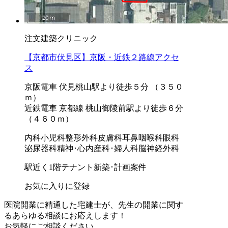
注文建築クリニック
【京都市伏見区】京阪・近鉄２路線アクセ
ス
京阪電車 伏見桃山駅より徒歩５分 （３５０
ｍ）
近鉄電車 京都線 桃山御陵前駅より徒歩６分
（４６０ｍ）
内科
小児科
整形外科
皮膚科
耳鼻咽喉科
眼科
泌尿器科
精神･心内
産科･婦人科
脳神経外科
駅近く
1階テナント
新築･計画案件
お気に入りに登録
医院開業に精通した宅建士が、
先生の開業に関す
る
あらゆる相談にお応えします！
お気軽にご相談ください。