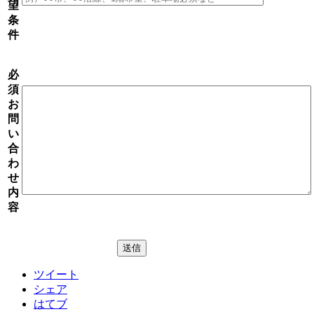
望
条
件
必
須
お
問
い
合
わ
せ
内
容
ツイート
シェア
はてブ