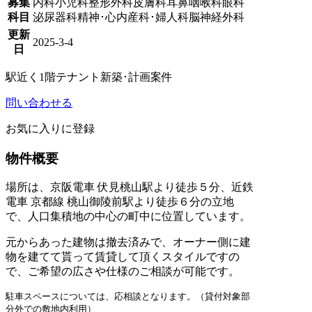
募集
内科
小児科
整形外科
皮膚科
耳鼻咽喉科
眼科
科目
泌尿器科
精神･心内
産科･婦人科
脳神経外科
更新
2025-3-4
日
駅近く
1階テナント
新築･計画案件
問い合わせる
お気に入りに登録
物件概要
場所は、京阪電車 伏見桃山駅より徒歩５分、近鉄
電車 京都線 桃山御陵前駅より徒歩６分の立地
で、人口集積地の中心の町中に位置しています。
元からあった建物は撤去済みで、オーナー側に建
物を建てて貰って賃貸して頂くスタイルですの
で、ご希望の広さや仕様のご相談が可能です。
駐車スペースについては、応相談となります。（貸付対象部
分外での敷地内利用）