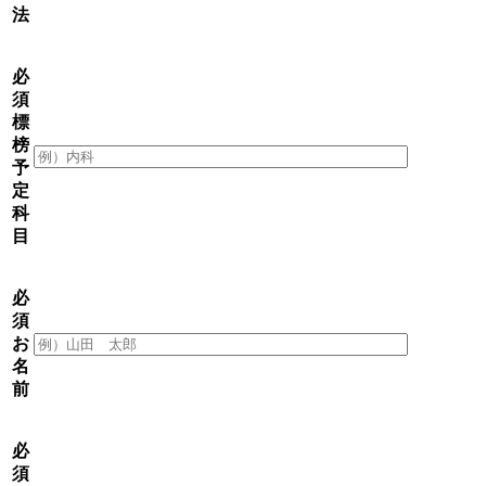
法
必
須
標
榜
予
定
科
目
必
須
お
名
前
必
須