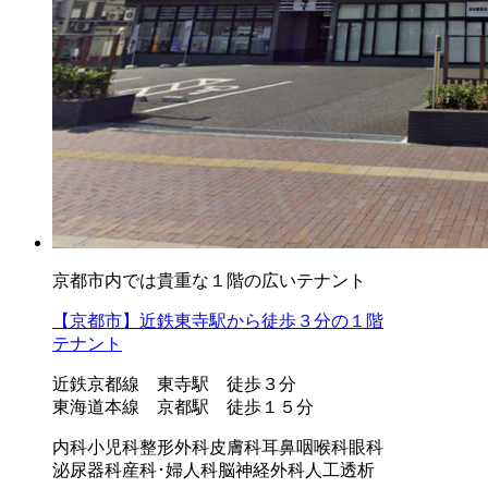
京都市内では貴重な１階の広いテナント
【京都市】近鉄東寺駅から徒歩３分の１階
テナント
近鉄京都線 東寺駅 徒歩３分
東海道本線 京都駅 徒歩１５分
内科
小児科
整形外科
皮膚科
耳鼻咽喉科
眼科
泌尿器科
産科･婦人科
脳神経外科
人工透析