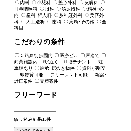
内科
小児科
整形外科
皮膚科
耳鼻咽喉科
眼科
泌尿器科
精神･心
内
産科･婦人科
脳神経外科
美容外
科
人工透析
歯科
薬局･その他
全
科目
こだわりの条件
２路線徒歩圏内
医療ビル
戸建て
商業施設内
駅近く
1階テナント
駐
車場あり
継承･居抜き物件
賃料が割安
即賃貸可能
フリーレント可能
新築･
計画案件
売買案件
フリーワード
絞り込み結果
15
件