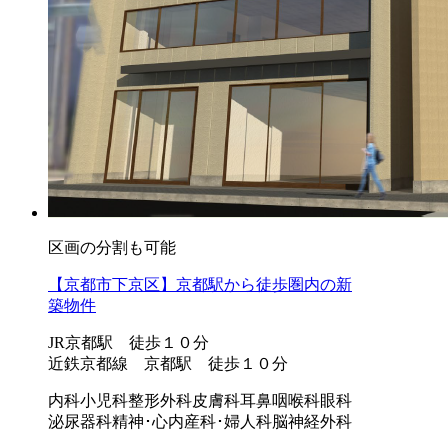
区画の分割も可能
【京都市下京区】京都駅から徒歩圏内の新
築物件
JR京都駅 徒歩１０分
近鉄京都線 京都駅 徒歩１０分
内科
小児科
整形外科
皮膚科
耳鼻咽喉科
眼科
泌尿器科
精神･心内
産科･婦人科
脳神経外科