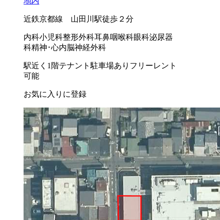
地内
近鉄京都線 山田川駅徒歩２分
内科
小児科
整形外科
耳鼻咽喉科
眼科
泌尿器
科
精神･心内
脳神経外科
駅近く
1階テナント
駐車場あり
フリーレント
可能
お気に入りに登録