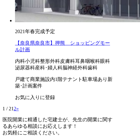
2021年春完成予定
【奈良県奈良市】押熊 ショッピングモー
ル計画
内科
小児科
整形外科
皮膚科
耳鼻咽喉科
眼科
泌尿器科
産科･婦人科
脳神経外科
歯科
戸建て
商業施設内
1階テナント
駐車場あり
新
築･計画案件
お気に入りに登録
1 / 2
1
2
»
医院開業に精通した宅建士が、
先生の開業に関す
る
あらゆる相談にお応えします！
お気軽にご相談ください。