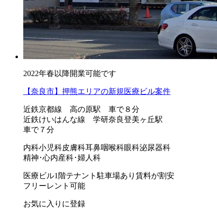
2022年春以降開業可能です
【奈良市】押熊エリアの新規医療ビル案件
近鉄京都線 高の原駅 車で８分
近鉄けいはんな線 学研奈良登美ヶ丘駅
車で７分
内科
小児科
皮膚科
耳鼻咽喉科
眼科
泌尿器科
精神･心内
産科･婦人科
医療ビル
1階テナント
駐車場あり
賃料が割安
フリーレント可能
お気に入りに登録