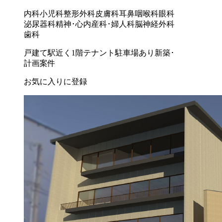
内科
小児科
整形外科
皮膚科
耳鼻咽喉科
眼科
泌尿器科
精神･心内
産科･婦人科
脳神経外科
歯科
戸建て
駅近く
1階テナント
駐車場あり
新築･
計画案件
お気に入りに登録