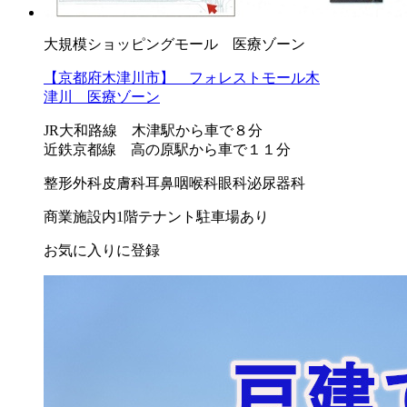
大規模ショッピングモール 医療ゾーン
【京都府木津川市】 フォレストモール木
津川 医療ゾーン
JR大和路線 木津駅から車で８分
近鉄京都線 高の原駅から車で１１分
整形外科
皮膚科
耳鼻咽喉科
眼科
泌尿器科
商業施設内
1階テナント
駐車場あり
お気に入りに登録