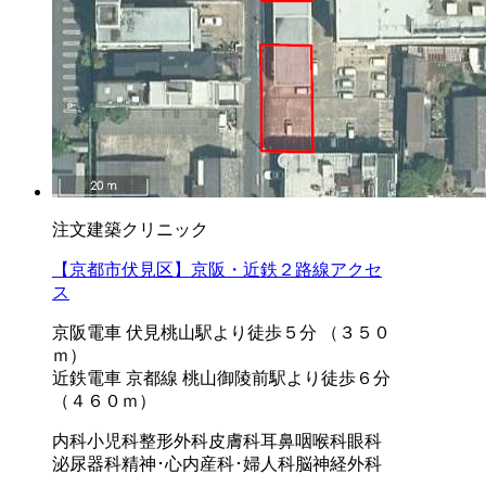
注文建築クリニック
【京都市伏見区】京阪・近鉄２路線アクセ
ス
京阪電車 伏見桃山駅より徒歩５分 （３５０
ｍ）
近鉄電車 京都線 桃山御陵前駅より徒歩６分
（４６０ｍ）
内科
小児科
整形外科
皮膚科
耳鼻咽喉科
眼科
泌尿器科
精神･心内
産科･婦人科
脳神経外科