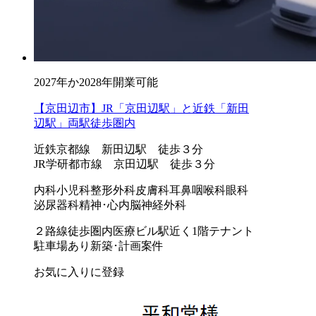
2027年か2028年開業可能
【京田辺市】JR「京田辺駅」と近鉄「新田
辺駅」両駅徒歩圏内
近鉄京都線 新田辺駅 徒歩３分
JR学研都市線 京田辺駅 徒歩３分
内科
小児科
整形外科
皮膚科
耳鼻咽喉科
眼科
泌尿器科
精神･心内
脳神経外科
２路線徒歩圏内
医療ビル
駅近く
1階テナント
駐車場あり
新築･計画案件
お気に入りに登録