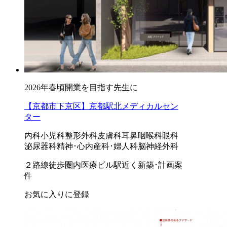
2026年春頃開業を目指す先生に
【京都市下京区】京都駅北メディカルセン
ター
内科
小児科
整形外科
皮膚科
耳鼻咽喉科
眼科
泌尿器科
精神･心内
産科･婦人科
脳神経外科
２路線徒歩圏内
医療ビル
駅近く
新築･計画案
件
お気に入りに登録