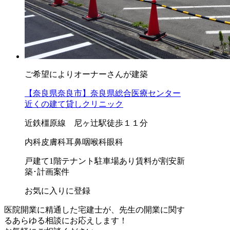
ご希望によりオーナーさんが建築
【奈良県奈良市】奈良県総合医療センター
近くの建て貸しクリニック
近鉄橿原線 尼ヶ辻駅徒歩１１分
内科
皮膚科
耳鼻咽喉科
眼科
戸建て
1階テナント
駐車場あり
賃料が割安
新
築･計画案件
お気に入りに登録
医院開業に精通した宅建士が、
先生の開業に関す
る
あらゆる相談にお応えします！