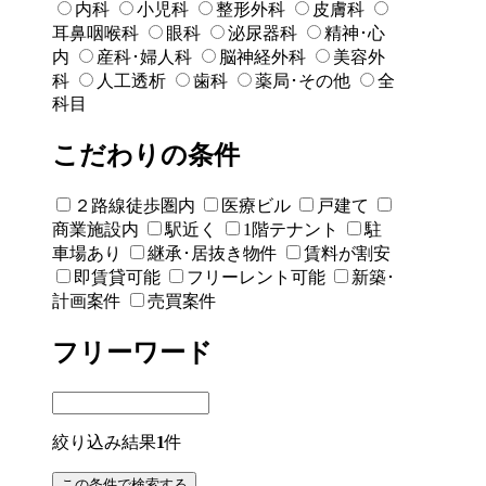
内科
小児科
整形外科
皮膚科
耳鼻咽喉科
眼科
泌尿器科
精神･心
内
産科･婦人科
脳神経外科
美容外
科
人工透析
歯科
薬局･その他
全
科目
こだわりの条件
２路線徒歩圏内
医療ビル
戸建て
商業施設内
駅近く
1階テナント
駐
車場あり
継承･居抜き物件
賃料が割安
即賃貸可能
フリーレント可能
新築･
計画案件
売買案件
フリーワード
絞り込み結果
1
件