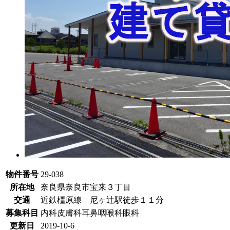
物件番号
29-038
所在地
奈良県奈良市宝来３丁目
交通
近鉄橿原線 尼ヶ辻駅徒歩１１分
募集科目
内科
皮膚科
耳鼻咽喉科
眼科
更新日
2019-10-6