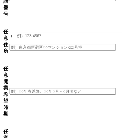
話
番
号
任
〒
意
住
所
任
意
開
業
希
望
時
期
任
意