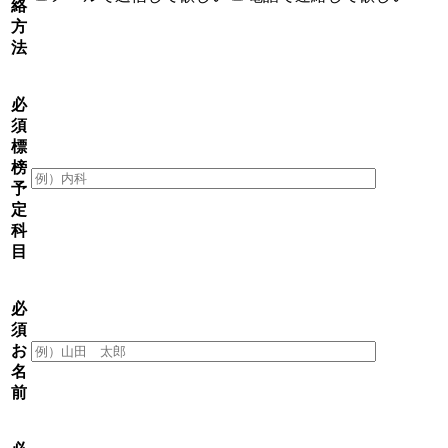
絡
方
法
必
須
標
榜
予
定
科
目
必
須
お
名
前