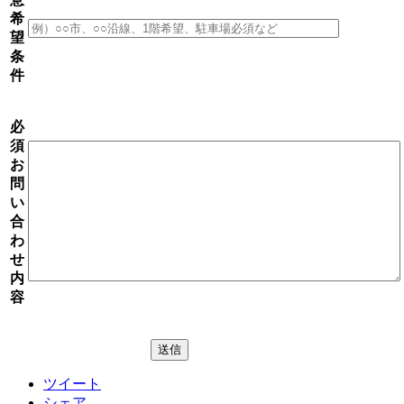
希
望
条
件
必
須
お
問
い
合
わ
せ
内
容
ツイート
シェア