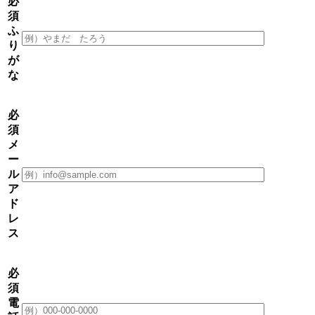
必
須
ふ
り
が
な
必
須
メ
ー
ル
ア
ド
レ
ス
必
須
電