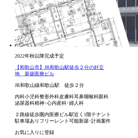
2022年秋以降完成予定
【和歌山市】JR和歌山駅徒歩２分の好立
地 新築医療ビル
JR和歌山線和歌山駅 徒歩２分
内科
小児科
整形外科
皮膚科
耳鼻咽喉科
眼科
泌尿器科
精神･心内
産科･婦人科
２路線徒歩圏内
医療ビル
駅近く
1階テナント
駐車場あり
フリーレント可能
新築･計画案件
お気に入りに登録