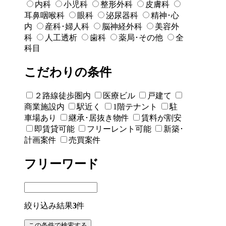
内科
小児科
整形外科
皮膚科
耳鼻咽喉科
眼科
泌尿器科
精神･心
内
産科･婦人科
脳神経外科
美容外
科
人工透析
歯科
薬局･その他
全
科目
こだわりの条件
２路線徒歩圏内
医療ビル
戸建て
商業施設内
駅近く
1階テナント
駐
車場あり
継承･居抜き物件
賃料が割安
即賃貸可能
フリーレント可能
新築･
計画案件
売買案件
フリーワード
絞り込み結果
3
件