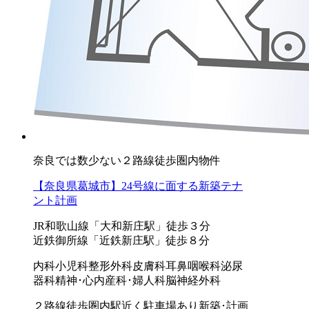
奈良では数少ない２路線徒歩圏内物件
【奈良県葛城市】24号線に面する新築テナ
ント計画
JR和歌山線「大和新庄駅」徒歩３分
近鉄御所線「近鉄新庄駅」徒歩８分
内科
小児科
整形外科
皮膚科
耳鼻咽喉科
泌尿
器科
精神･心内
産科･婦人科
脳神経外科
２路線徒歩圏内
駅近く
駐車場あり
新築･計画