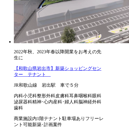
2022年秋、2023年春以降開業をお考えの先
生に
【和歌山県岩出市】新築ショッピングセン
ター テナント
JR和歌山線 岩出駅 車で５分
内科
小児科
整形外科
皮膚科
耳鼻咽喉科
眼科
泌尿器科
精神･心内
産科･婦人科
脳神経外科
歯科
商業施設内
1階テナント
駐車場あり
フリーレ
ント可能
新築･計画案件