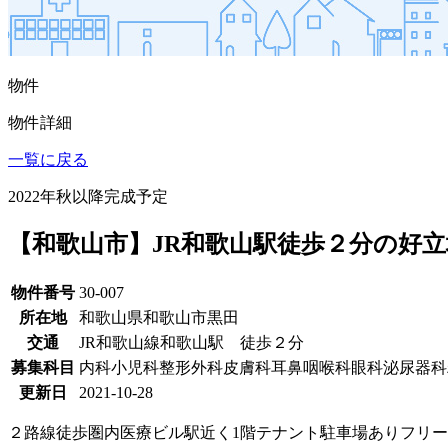
物件
物件詳細
一覧に戻る
2022年秋以降完成予定
【和歌山市】JR和歌山駅徒歩２分の好
物件番号
30-007
所在地
和歌山県和歌山市黒田
交通
JR和歌山線和歌山駅 徒歩２分
募集科目
内科
小児科
整形外科
皮膚科
耳鼻咽喉科
眼科
泌尿器科
更新日
2021-10-28
２路線徒歩圏内
医療ビル
駅近く
1階テナント
駐車場あり
フリー