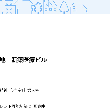
立地 新築医療ビル
精神･心内
産科･婦人科
レント可能
新築･計画案件