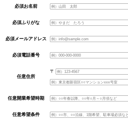
必須
お名前
必須
ふりがな
必須
メールアドレス
必須
電話番号
〒
任意
住所
任意
開業希望時期
任意
希望条件