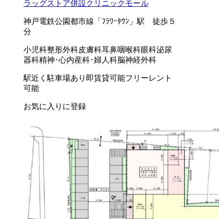
ラッグストア併設クリニックモール
神戸電鉄公園都市線「ﾌﾗﾜｰﾀｳﾝ」駅 徒歩５
分
小児科
整形外科
皮膚科
耳鼻咽喉科
眼科
泌尿
器科
精神･心内
産科･婦人科
脳神経外科
駅近く
駐車場あり
即賃貸可能
フリーレント
可能
お気に入りに登録