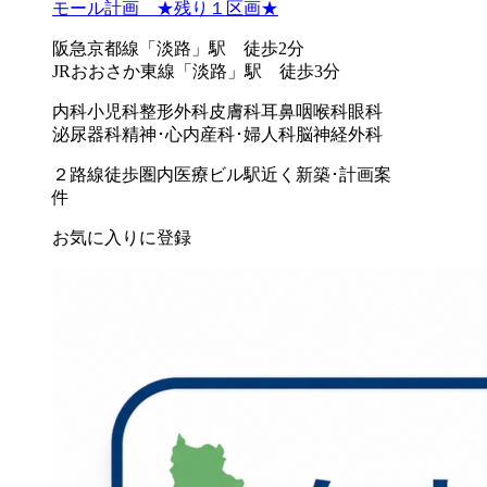
モール計画 ★残り１区画★
阪急京都線「淡路」駅 徒歩2分
JRおおさか東線「淡路」駅 徒歩3分
内科
小児科
整形外科
皮膚科
耳鼻咽喉科
眼科
泌尿器科
精神･心内
産科･婦人科
脳神経外科
２路線徒歩圏内
医療ビル
駅近く
新築･計画案
件
お気に入りに登録