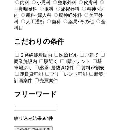
内科
小児科
整形外科
皮膚科
耳鼻咽喉科
眼科
泌尿器科
精神･心
内
産科･婦人科
脳神経外科
美容外
科
人工透析
歯科
薬局･その他
全
科目
こだわりの条件
２路線徒歩圏内
医療ビル
戸建て
商業施設内
駅近く
1階テナント
駐
車場あり
継承･居抜き物件
賃料が割安
即賃貸可能
フリーレント可能
新築･
計画案件
売買案件
フリーワード
絞り込み結果
564
件