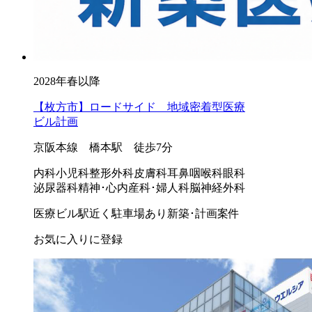
2028年春以降
【枚方市】ロードサイド 地域密着型医療
ビル計画
京阪本線 橋本駅 徒歩7分
内科
小児科
整形外科
皮膚科
耳鼻咽喉科
眼科
泌尿器科
精神･心内
産科･婦人科
脳神経外科
医療ビル
駅近く
駐車場あり
新築･計画案件
お気に入りに登録