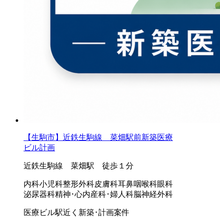
【生駒市】近鉄生駒線 菜畑駅前新築医療
ビル計画
近鉄生駒線 菜畑駅 徒歩１分
内科
小児科
整形外科
皮膚科
耳鼻咽喉科
眼科
泌尿器科
精神･心内
産科･婦人科
脳神経外科
医療ビル
駅近く
新築･計画案件