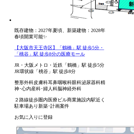
既存建物：2027年夏頃、新築建物：2028年
春頃開業可能✨
【大阪市天王寺区】「鶴橋」駅 徒歩5分・
「桃谷」駅 徒歩8分の医療モール
JR・大阪メトロ・近鉄「鶴橋」駅 徒歩5分
JR環状線「桃谷」駅 徒歩8分
整形外科
皮膚科
耳鼻咽喉科
眼科
泌尿器科
精
神･心内
産科･婦人科
脳神経外科
２路線徒歩圏内
医療ビル
商業施設内
駅近く
駐車場あり
新築･計画案件
お気に入りに登録