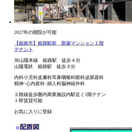
2027年の開院が可能
【姫路市】姫路駅前 新築マンション１階
テナント
JR山陽本線 姫路駅 徒歩４分
山陽電鉄 姫路駅 徒歩３分
内科
小児科
皮膚科
耳鼻咽喉科
眼科
泌尿器科
精神･心内
産科･婦人科
脳神経外科
２路線徒歩圏内
商業施設内
駅近く
1階テナン
ト
即賃貸可能
お気に入りに登録