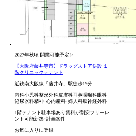
2027年秋頃 開業可能予定✨
【大阪府藤井寺市】ドラッグストア併設 １
階クリニックテナント
近鉄南大阪線「藤井寺」駅徒歩15分
内科
小児科
整形外科
皮膚科
耳鼻咽喉科
眼科
泌尿器科
精神･心内
産科･婦人科
脳神経外科
1階テナント
駐車場あり
賃料が割安
フリーレ
ント可能
新築･計画案件
お気に入りに登録