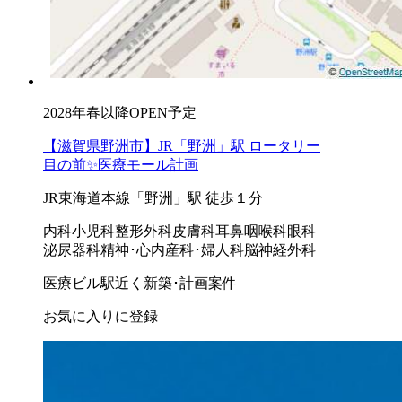
2028年春以降OPEN予定
【滋賀県野洲市】JR「野洲」駅 ロータリー
目の前✨医療モール計画
JR東海道本線「野洲」駅 徒歩１分
内科
小児科
整形外科
皮膚科
耳鼻咽喉科
眼科
泌尿器科
精神･心内
産科･婦人科
脳神経外科
医療ビル
駅近く
新築･計画案件
お気に入りに登録