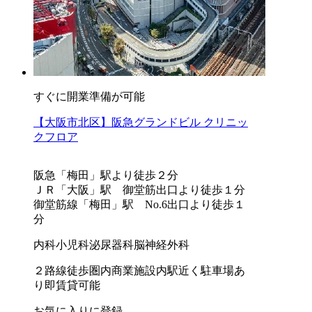
すぐに開業準備が可能
【大阪市北区】阪急グランドビル クリニッ
クフロア
阪急「梅田」駅より徒歩２分
ＪＲ「大阪」駅 御堂筋出口より徒歩１分
御堂筋線「梅田」駅 No.6出口より徒歩１
分
内科
小児科
泌尿器科
脳神経外科
２路線徒歩圏内
商業施設内
駅近く
駐車場あ
り
即賃貸可能
お気に入りに登録