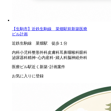
【生駒市】近鉄生駒線 菜畑駅前新築医療
ビル計画
近鉄生駒線 菜畑駅 徒歩１分
内科
小児科
整形外科
皮膚科
耳鼻咽喉科
眼科
泌尿器科
精神･心内
産科･婦人科
脳神経外科
医療ビル
駅近く
新築･計画案件
お気に入りに登録