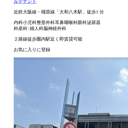
ルテナント
近鉄大阪線・橿原線「大和八木駅」徒歩1 分
内科
小児科
整形外科
耳鼻咽喉科
眼科
泌尿器
科
産科･婦人科
脳神経外科
２路線徒歩圏内
駅近く
即賃貸可能
お気に入りに登録