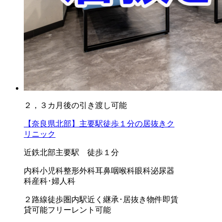
２，３カ月後の引き渡し可能
【奈良県北部】主要駅徒歩１分の居抜きク
リニック
近鉄北部主要駅 徒歩１分
内科
小児科
整形外科
耳鼻咽喉科
眼科
泌尿器
科
産科･婦人科
２路線徒歩圏内
駅近く
継承･居抜き物件
即賃
貸可能
フリーレント可能