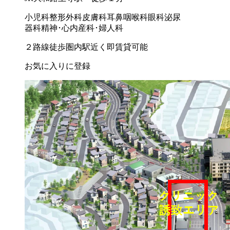
小児科
整形外科
皮膚科
耳鼻咽喉科
眼科
泌尿
器科
精神･心内
産科･婦人科
２路線徒歩圏内
駅近く
即賃貸可能
お気に入りに登録