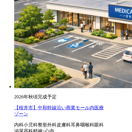
2026年秋頃完成予定
【桜井市】中和幹線沿い商業モール内医療
ゾーン
内科
小児科
整形外科
皮膚科
耳鼻咽喉科
眼科
泌尿器科
精神･心内