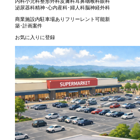
内科
小児科
整形外科
皮膚科
耳鼻咽喉科
眼科
泌尿器科
精神･心内
産科･婦人科
脳神経外科
商業施設内
駐車場あり
フリーレント可能
新
築･計画案件
お気に入りに登録