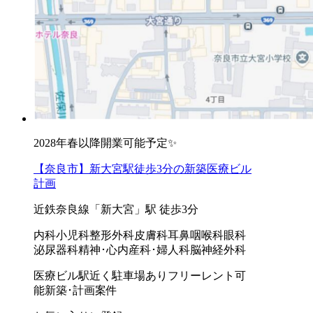
2028年春以降開業可能予定✨
【奈良市】新大宮駅徒歩3分の新築医療ビル
計画
近鉄奈良線「新大宮」駅 徒歩3分
内科
小児科
整形外科
皮膚科
耳鼻咽喉科
眼科
泌尿器科
精神･心内
産科･婦人科
脳神経外科
医療ビル
駅近く
駐車場あり
フリーレント可
能
新築･計画案件