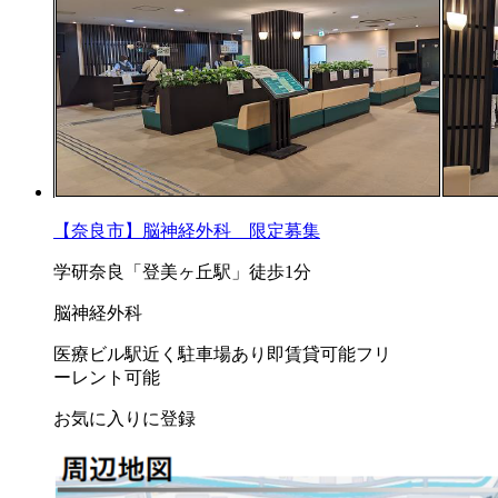
【奈良市】脳神経外科 限定募集
学研奈良「登美ヶ丘駅」徒歩1分
脳神経外科
医療ビル
駅近く
駐車場あり
即賃貸可能
フリ
ーレント可能
お気に入りに登録