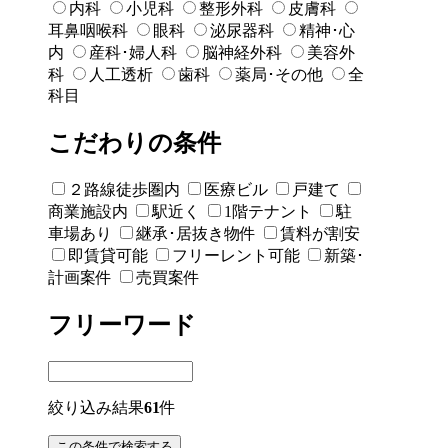
内科
小児科
整形外科
皮膚科
耳鼻咽喉科
眼科
泌尿器科
精神･心
内
産科･婦人科
脳神経外科
美容外
科
人工透析
歯科
薬局･その他
全
科目
こだわりの条件
２路線徒歩圏内
医療ビル
戸建て
商業施設内
駅近く
1階テナント
駐
車場あり
継承･居抜き物件
賃料が割安
即賃貸可能
フリーレント可能
新築･
計画案件
売買案件
フリーワード
絞り込み結果
61
件