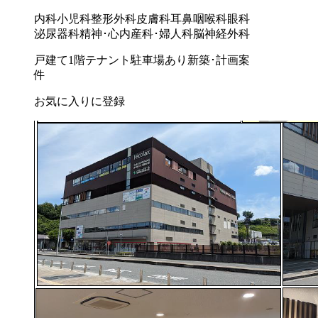
内科
小児科
整形外科
皮膚科
耳鼻咽喉科
眼科
泌尿器科
精神･心内
産科･婦人科
脳神経外科
戸建て
1階テナント
駐車場あり
新築･計画案
件
お気に入りに登録