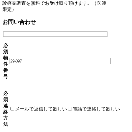
診療圏調査を無料でお受け取り頂けます。（医師
限定）
お問い合わせ
必
須
物
件
番
号
必
須
連
メールで返信して欲しい
電話で連絡して欲しい
絡
方
法