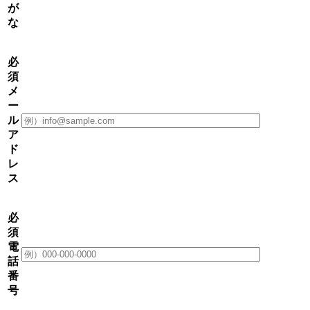
が
な
必
須
メ
ー
ル
ア
ド
レ
ス
必
須
電
話
番
号