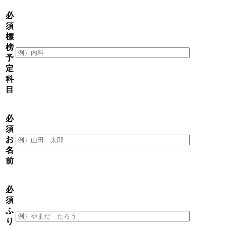
必
須
標
榜
予
定
科
目
必
須
お
名
前
必
須
ふ
り