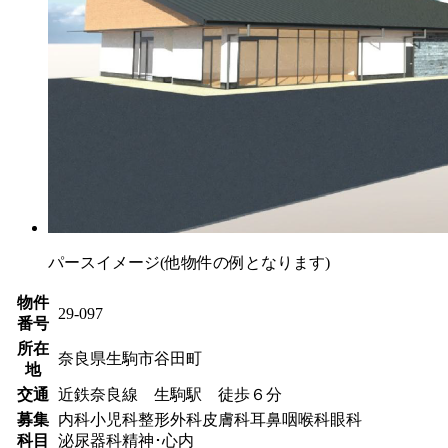
パースイメージ(他物件の例となります)
物件
29-097
番号
所在
奈良県生駒市谷田町
地
交通
近鉄奈良線 生駒駅 徒歩６分
募集
内科
小児科
整形外科
皮膚科
耳鼻咽喉科
眼科
科目
泌尿器科
精神･心内