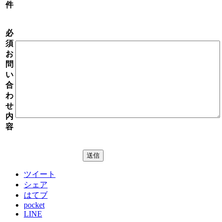
件
必
須
お
問
い
合
わ
せ
内
容
ツイート
シェア
はてブ
pocket
LINE