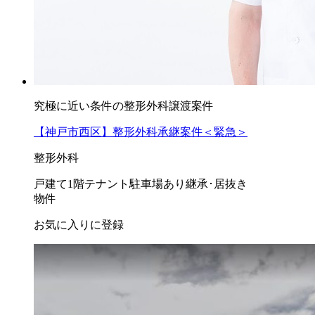
究極に近い条件の整形外科譲渡案件
【神戸市西区】整形外科承継案件＜緊急＞
整形外科
戸建て
1階テナント
駐車場あり
継承･居抜き
物件
お気に入りに登録