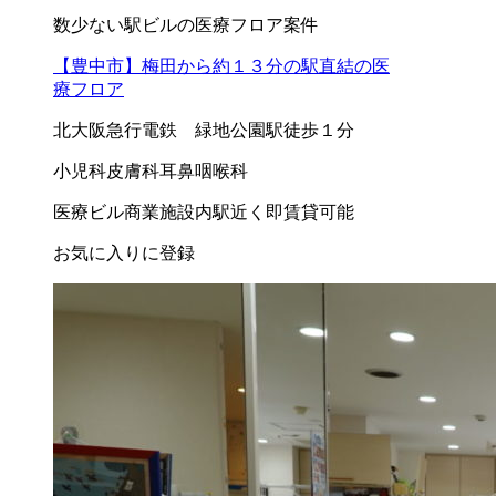
数少ない駅ビルの医療フロア案件
【豊中市】梅田から約１３分の駅直結の医
療フロア
北大阪急行電鉄 緑地公園駅徒歩１分
小児科
皮膚科
耳鼻咽喉科
医療ビル
商業施設内
駅近く
即賃貸可能
お気に入りに登録