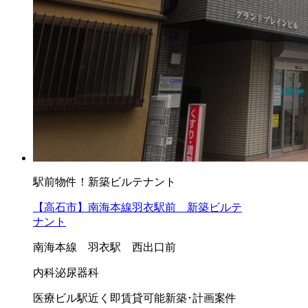
駅前物件！新築ビルテナント
【高石市】南海本線羽衣駅前 新築ビルテ
ナント
南海本線 羽衣駅 西出口前
内科
泌尿器科
医療ビル
駅近く
即賃貸可能
新築･計画案件