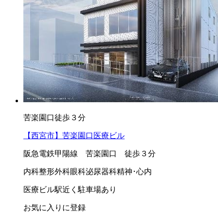
苦楽園口徒歩３分
【西宮市】苦楽園口医療ビル
阪急電鉄甲陽線 苦楽園口 徒歩３分
内科
整形外科
眼科
泌尿器科
精神･心内
医療ビル
駅近く
駐車場あり
お気に入りに登録