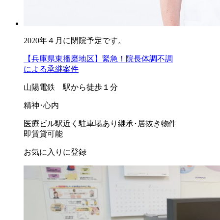
2020年４月に閉院予定です。
【兵庫県東播磨地区】緊急！院長体調不調
による承継案件
山陽電鉄 駅から徒歩１分
精神･心内
医療ビル
駅近く
駐車場あり
継承･居抜き物件
即賃貸可能
お気に入りに登録