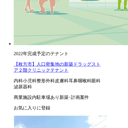
2022年完成予定のテナント
【枚方市】人口密集地の新築ドラッグスト
ア２階クリニックテナント
内科
小児科
整形外科
皮膚科
耳鼻咽喉科
眼科
泌尿器科
商業施設内
駐車場あり
新築･計画案件
お気に入りに登録