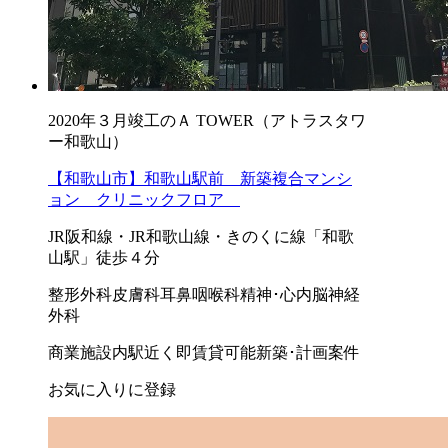
2020年３月竣工のＡ TOWER（アトラスタワ
ー和歌山）
【和歌山市】和歌山駅前 新築複合マンシ
ョン クリニックフロア
JR阪和線・JR和歌山線・きのくに線「和歌
山駅」徒歩４分
整形外科
皮膚科
耳鼻咽喉科
精神･心内
脳神経
外科
商業施設内
駅近く
即賃貸可能
新築･計画案件
お気に入りに登録