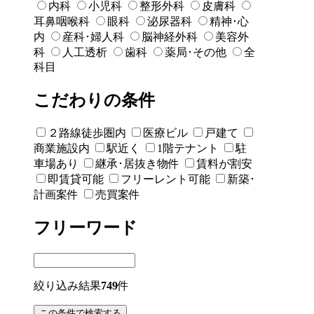
内科
小児科
整形外科
皮膚科
耳鼻咽喉科
眼科
泌尿器科
精神･心
内
産科･婦人科
脳神経外科
美容外
科
人工透析
歯科
薬局･その他
全
科目
こだわりの条件
２路線徒歩圏内
医療ビル
戸建て
商業施設内
駅近く
1階テナント
駐
車場あり
継承･居抜き物件
賃料が割安
即賃貸可能
フリーレント可能
新築･
計画案件
売買案件
フリーワード
絞り込み結果
749
件