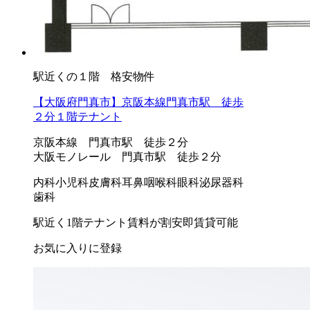
駅近くの１階 格安物件
【大阪府門真市】京阪本線門真市駅 徒歩
２分１階テナント
京阪本線 門真市駅 徒歩２分
大阪モノレール 門真市駅 徒歩２分
内科
小児科
皮膚科
耳鼻咽喉科
眼科
泌尿器科
歯科
駅近く
1階テナント
賃料が割安
即賃貸可能
お気に入りに登録