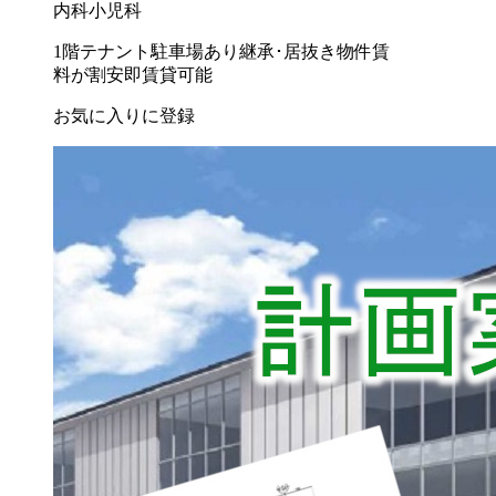
内科
小児科
1階テナント
駐車場あり
継承･居抜き物件
賃
料が割安
即賃貸可能
お気に入りに登録