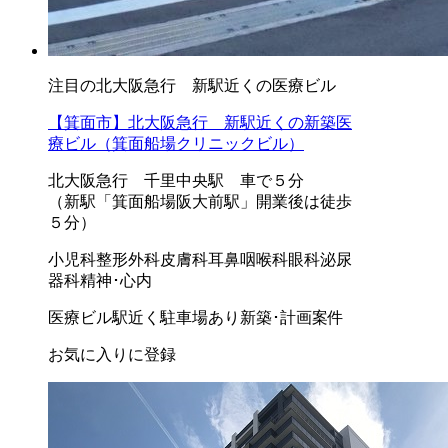
注目の北大阪急行 新駅近くの医療ビル
【箕面市】北大阪急行 新駅近くの新築医
療ビル（箕面船場クリニックビル）
北大阪急行 千里中央駅 車で５分
（新駅「箕面船場阪大前駅」開業後は徒歩
５分）
小児科
整形外科
皮膚科
耳鼻咽喉科
眼科
泌尿
器科
精神･心内
医療ビル
駅近く
駐車場あり
新築･計画案件
お気に入りに登録