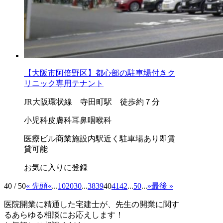
【大阪市阿倍野区】都心部の駐車場付きク
リニック専用テナント
JR大阪環状線 寺田町駅 徒歩約７分
小児科
皮膚科
耳鼻咽喉科
医療ビル
商業施設内
駅近く
駐車場あり
即賃
貸可能
お気に入りに登録
40 / 50
« 先頭
«
...
10
20
30
...
38
39
40
41
42
...
50
...
»
最後 »
医院開業に精通した宅建士が、
先生の開業に関す
る
あらゆる相談にお応えします！