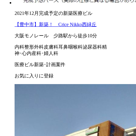
2021年12月完成予定の新築医療ビル
【豊中市】新築！ Crice Nikko西緑丘
大阪モノレール 少路駅から徒歩10分
内科
整形外科
皮膚科
耳鼻咽喉科
泌尿器科
精
神･心内
産科･婦人科
医療ビル
新築･計画案件
お気に入りに登録