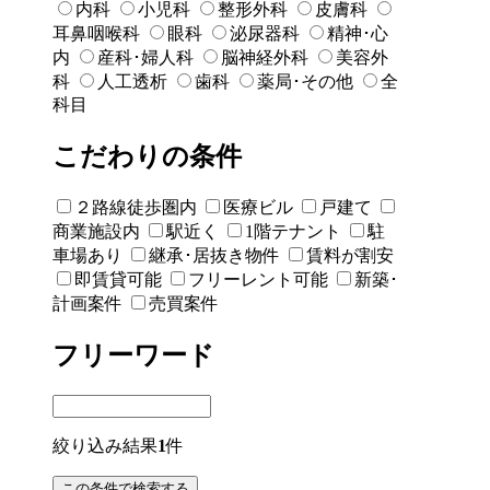
内科
小児科
整形外科
皮膚科
耳鼻咽喉科
眼科
泌尿器科
精神･心
内
産科･婦人科
脳神経外科
美容外
科
人工透析
歯科
薬局･その他
全
科目
こだわりの条件
２路線徒歩圏内
医療ビル
戸建て
商業施設内
駅近く
1階テナント
駐
車場あり
継承･居抜き物件
賃料が割安
即賃貸可能
フリーレント可能
新築･
計画案件
売買案件
フリーワード
絞り込み結果
1
件