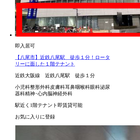
即入居可
【八尾市】近鉄八尾駅 徒歩１分！ロータ
リーに面した１階テナント
近鉄大阪線 近鉄八尾駅 徒歩１分
小児科
整形外科
皮膚科
耳鼻咽喉科
眼科
泌尿
器科
精神･心内
脳神経外科
駅近く
1階テナント
即賃貸可能
お気に入りに登録