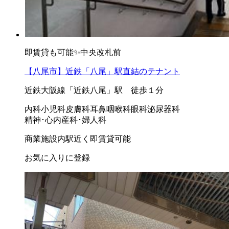
即賃貸も可能✨中央改札前
【八尾市】近鉄「八尾」駅直結のテナント
近鉄大阪線「近鉄八尾」駅 徒歩１分
内科
小児科
皮膚科
耳鼻咽喉科
眼科
泌尿器科
精神･心内
産科･婦人科
商業施設内
駅近く
即賃貸可能
お気に入りに登録