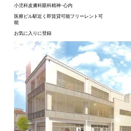
小児科
皮膚科
眼科
精神･心内
医療ビル
駅近く
即賃貸可能
フリーレント可
能
お気に入りに登録