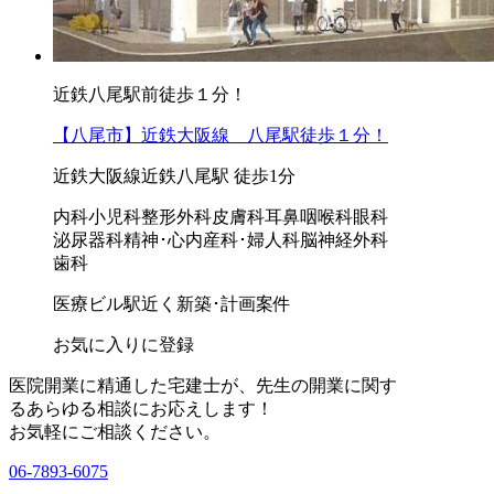
近鉄八尾駅前徒歩１分！
【八尾市】近鉄大阪線 八尾駅徒歩１分！
近鉄大阪線近鉄八尾駅 徒歩1分
内科
小児科
整形外科
皮膚科
耳鼻咽喉科
眼科
泌尿器科
精神･心内
産科･婦人科
脳神経外科
歯科
医療ビル
駅近く
新築･計画案件
お気に入りに登録
医院開業に精通した宅建士が、
先生の開業に関す
る
あらゆる相談にお応えします！
お気軽にご相談ください。
06-7893-6075