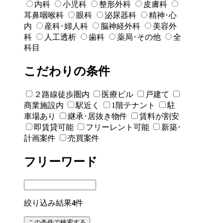
内科
小児科
整形外科
皮膚科
耳鼻咽喉科
眼科
泌尿器科
精神･心
内
産科･婦人科
脳神経外科
美容外
科
人工透析
歯科
薬局･その他
全
科目
こだわりの条件
２路線徒歩圏内
医療ビル
戸建て
商業施設内
駅近く
1階テナント
駐
車場あり
継承･居抜き物件
賃料が割安
即賃貸可能
フリーレント可能
新築･
計画案件
売買案件
フリーワード
絞り込み結果
4
件