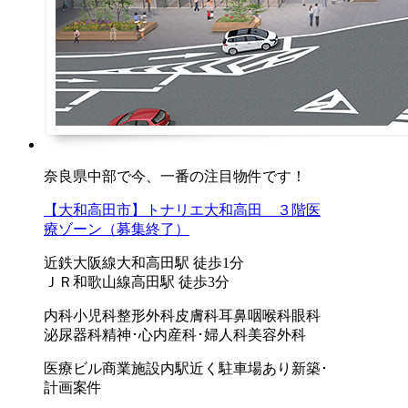
奈良県中部で今、一番の注目物件です！
【大和高田市】トナリエ大和高田 ３階医
療ゾーン（募集終了）
近鉄大阪線大和高田駅 徒歩1分
ＪＲ和歌山線高田駅 徒歩3分
内科
小児科
整形外科
皮膚科
耳鼻咽喉科
眼科
泌尿器科
精神･心内
産科･婦人科
美容外科
医療ビル
商業施設内
駅近く
駐車場あり
新築･
計画案件