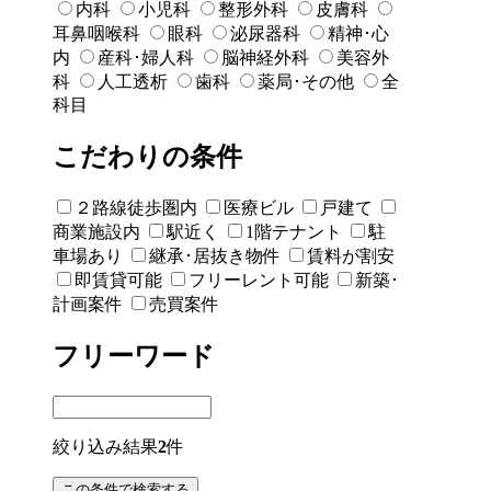
内科
小児科
整形外科
皮膚科
耳鼻咽喉科
眼科
泌尿器科
精神･心
内
産科･婦人科
脳神経外科
美容外
科
人工透析
歯科
薬局･その他
全
科目
こだわりの条件
２路線徒歩圏内
医療ビル
戸建て
商業施設内
駅近く
1階テナント
駐
車場あり
継承･居抜き物件
賃料が割安
即賃貸可能
フリーレント可能
新築･
計画案件
売買案件
フリーワード
絞り込み結果
2
件