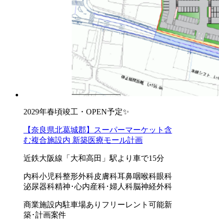
2029年春頃竣工・OPEN予定✨
【奈良県北葛城郡】スーパーマーケット含
む複合施設内 新築医療モール計画
近鉄大阪線「大和高田」駅より車で15分
内科
小児科
整形外科
皮膚科
耳鼻咽喉科
眼科
泌尿器科
精神･心内
産科･婦人科
脳神経外科
商業施設内
駐車場あり
フリーレント可能
新
築･計画案件