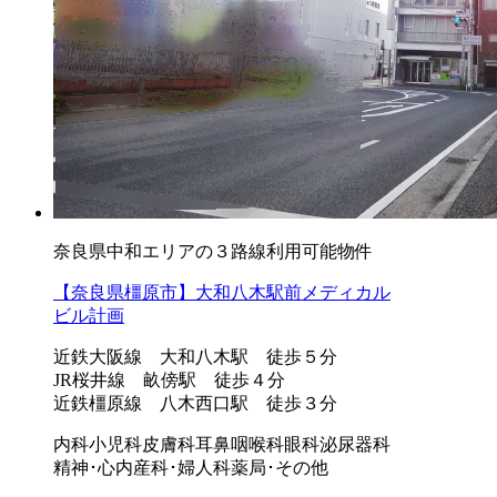
奈良県中和エリアの３路線利用可能物件
【奈良県橿原市】大和八木駅前メディカル
ビル計画
近鉄大阪線 大和八木駅 徒歩５分
JR桜井線 畝傍駅 徒歩４分
近鉄橿原線 八木西口駅 徒歩３分
内科
小児科
皮膚科
耳鼻咽喉科
眼科
泌尿器科
精神･心内
産科･婦人科
薬局･その他