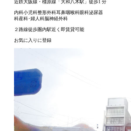
近鉄大阪線・橿原線「大和八木駅」徒歩1 分
内科
小児科
整形外科
耳鼻咽喉科
眼科
泌尿器
科
産科･婦人科
脳神経外科
２路線徒歩圏内
駅近く
即賃貸可能
お気に入りに登録