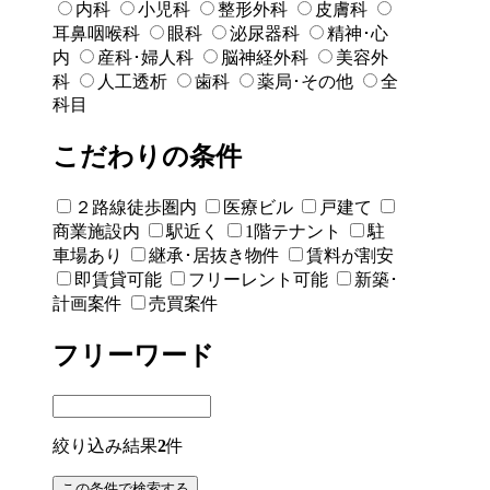
内科
小児科
整形外科
皮膚科
耳鼻咽喉科
眼科
泌尿器科
精神･心
内
産科･婦人科
脳神経外科
美容外
科
人工透析
歯科
薬局･その他
全
科目
こだわりの条件
２路線徒歩圏内
医療ビル
戸建て
商業施設内
駅近く
1階テナント
駐
車場あり
継承･居抜き物件
賃料が割安
即賃貸可能
フリーレント可能
新築･
計画案件
売買案件
フリーワード
絞り込み結果
2
件