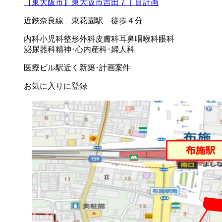
【東大阪市】東大阪市吉田７丁目計画
近鉄奈良線 東花園駅 徒歩４分
内科
小児科
整形外科
皮膚科
耳鼻咽喉科
眼科
泌尿器科
精神･心内
産科･婦人科
医療ビル
駅近く
新築･計画案件
お気に入りに登録