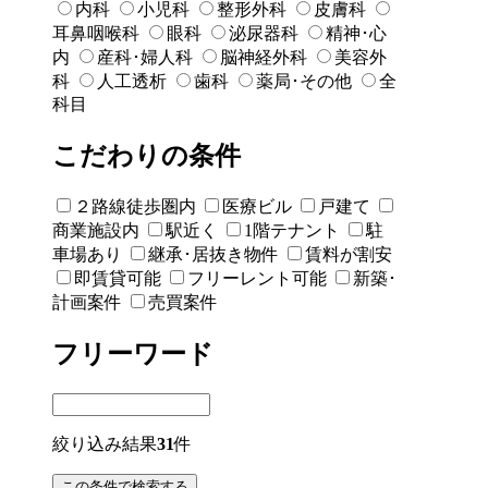
内科
小児科
整形外科
皮膚科
耳鼻咽喉科
眼科
泌尿器科
精神･心
内
産科･婦人科
脳神経外科
美容外
科
人工透析
歯科
薬局･その他
全
科目
こだわりの条件
２路線徒歩圏内
医療ビル
戸建て
商業施設内
駅近く
1階テナント
駐
車場あり
継承･居抜き物件
賃料が割安
即賃貸可能
フリーレント可能
新築･
計画案件
売買案件
フリーワード
絞り込み結果
31
件