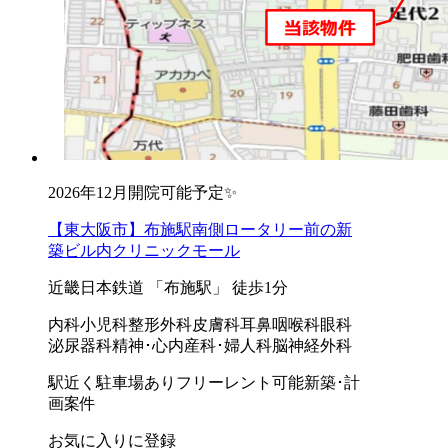
2026年12月開院可能予定✨
【東大阪市】布施駅南側ロータリー前の新
築ビル内クリニックモール
近畿日本鉄道 「布施駅」 徒歩1分
内科
小児科
整形外科
皮膚科
耳鼻咽喉科
眼科
泌尿器科
精神･心内
産科･婦人科
脳神経外科
駅近く
駐車場あり
フリーレント可能
新築･計
画案件
お気に入りに登録