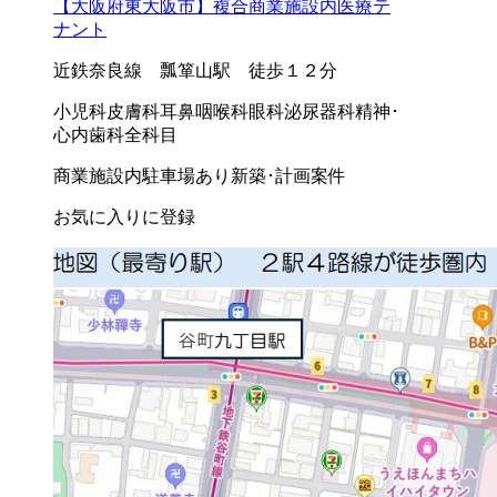
【大阪府東大阪市】複合商業施設内医療テ
ナント
近鉄奈良線 瓢箪山駅 徒歩１２分
小児科
皮膚科
耳鼻咽喉科
眼科
泌尿器科
精神･
心内
歯科
全科目
商業施設内
駐車場あり
新築･計画案件
お気に入りに登録