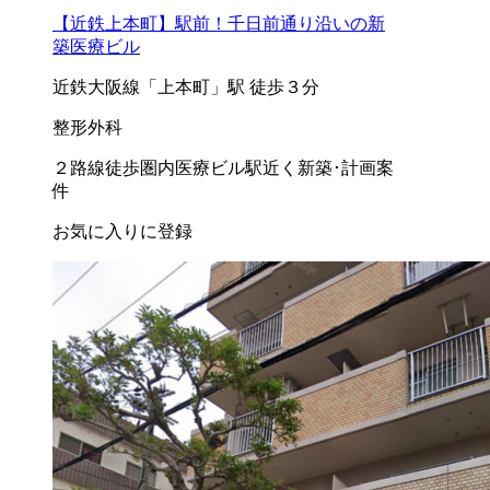
【近鉄上本町】駅前！千日前通り沿いの新
築医療ビル
近鉄大阪線「上本町」駅 徒歩３分
整形外科
２路線徒歩圏内
医療ビル
駅近く
新築･計画案
件
お気に入りに登録