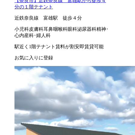
【奈良市】近鉄奈良線 富雄駅から徒歩４
分の１階テナント
近鉄奈良線 富雄駅 徒歩４分
小児科
皮膚科
耳鼻咽喉科
眼科
泌尿器科
精神･
心内
産科･婦人科
駅近く
1階テナント
賃料が割安
即賃貸可能
お気に入りに登録