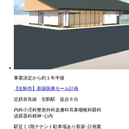
事業決定から約１年半後
【生駒市】新築医療モール計画
近鉄奈良線 生駒駅 徒歩６分
内科
小児科
整形外科
皮膚科
耳鼻咽喉科
眼科
泌尿器科
精神･心内
駅近く
1階テナント
駐車場あり
新築･計画案