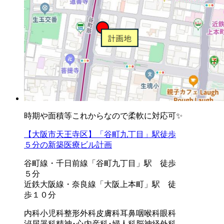
時期や面積等これからなので柔軟に対応可✨
【大阪市天王寺区】「谷町九丁目」駅徒歩
５分の新築医療ビル計画
谷町線・千日前線「谷町九丁目」駅 徒歩
５分
近鉄大阪線・奈良線「大阪上本町」駅 徒
歩１０分
内科
小児科
整形外科
皮膚科
耳鼻咽喉科
眼科
泌尿器科
精神･心内
産科･婦人科
脳神経外科