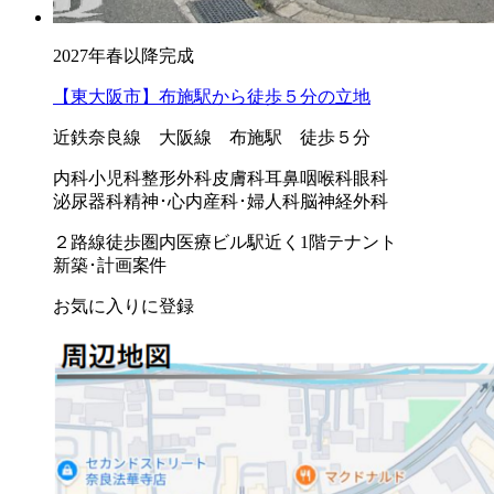
2027年春以降完成
【東大阪市】布施駅から徒歩５分の立地
近鉄奈良線 大阪線 布施駅 徒歩５分
内科
小児科
整形外科
皮膚科
耳鼻咽喉科
眼科
泌尿器科
精神･心内
産科･婦人科
脳神経外科
２路線徒歩圏内
医療ビル
駅近く
1階テナント
新築･計画案件
お気に入りに登録