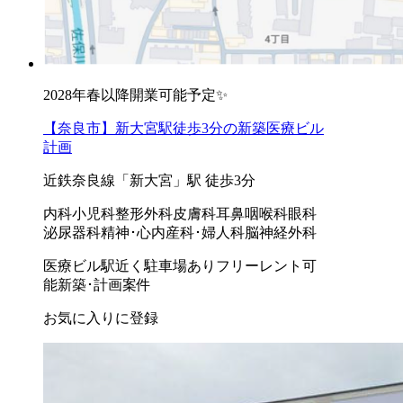
2028年春以降開業可能予定✨
【奈良市】新大宮駅徒歩3分の新築医療ビル
計画
近鉄奈良線「新大宮」駅 徒歩3分
内科
小児科
整形外科
皮膚科
耳鼻咽喉科
眼科
泌尿器科
精神･心内
産科･婦人科
脳神経外科
医療ビル
駅近く
駐車場あり
フリーレント可
能
新築･計画案件
お気に入りに登録