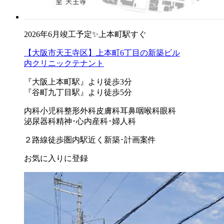
2026年6月竣工予定✨上本町駅すぐ
【大阪市天王寺区】上本町6丁目の新築ビル
内クリニックテナント
『大阪上本町駅』より徒歩3分
『谷町九丁目駅』より徒歩5分
内科
小児科
整形外科
皮膚科
耳鼻咽喉科
眼科
泌尿器科
精神･心内
産科･婦人科
２路線徒歩圏内
駅近く
新築･計画案件
お気に入りに登録