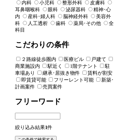
内科
小児科
整形外科
皮膚科
耳鼻咽喉科
眼科
泌尿器科
精神･心
内
産科･婦人科
脳神経外科
美容外
科
人工透析
歯科
薬局･その他
全
科目
こだわりの条件
２路線徒歩圏内
医療ビル
戸建て
商業施設内
駅近く
1階テナント
駐
車場あり
継承･居抜き物件
賃料が割安
即賃貸可能
フリーレント可能
新築･
計画案件
売買案件
フリーワード
絞り込み結果
1
件