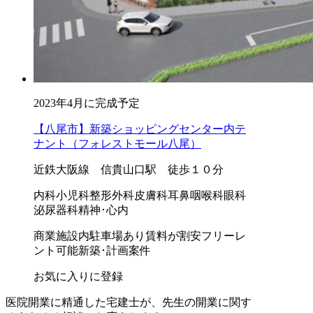
2023年4月に完成予定
【八尾市】新築ショッピングセンター内テ
ナント（フォレストモール八尾）
近鉄大阪線 信貴山口駅 徒歩１０分
内科
小児科
整形外科
皮膚科
耳鼻咽喉科
眼科
泌尿器科
精神･心内
商業施設内
駐車場あり
賃料が割安
フリーレ
ント可能
新築･計画案件
お気に入りに登録
医院開業に精通した宅建士が、
先生の開業に関す