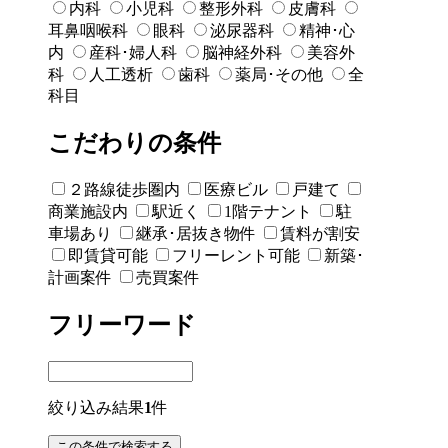
内科
小児科
整形外科
皮膚科
耳鼻咽喉科
眼科
泌尿器科
精神･心
内
産科･婦人科
脳神経外科
美容外
科
人工透析
歯科
薬局･その他
全
科目
こだわりの条件
２路線徒歩圏内
医療ビル
戸建て
商業施設内
駅近く
1階テナント
駐
車場あり
継承･居抜き物件
賃料が割安
即賃貸可能
フリーレント可能
新築･
計画案件
売買案件
フリーワード
絞り込み結果
1
件