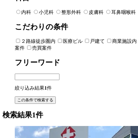
内科
小児科
整形外科
皮膚科
耳鼻咽喉科
こだわりの条件
２路線徒歩圏内
医療ビル
戸建て
商業施設内
案件
売買案件
フリーワード
絞り込み結果
1
件
検索結果1件