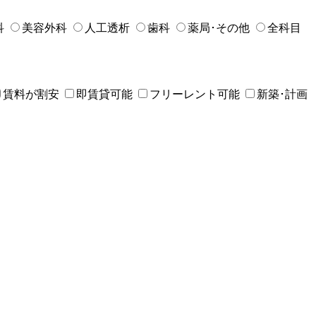
科
美容外科
人工透析
歯科
薬局･その他
全科目
賃料が割安
即賃貸可能
フリーレント可能
新築･計画