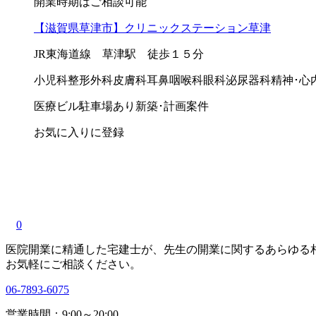
開業時期はご相談可能
【滋賀県草津市】クリニックステーション草津
JR東海道線 草津駅 徒歩１５分
小児科
整形外科
皮膚科
耳鼻咽喉科
眼科
泌尿器科
精神･心
医療ビル
駐車場あり
新築･計画案件
お気に入りに登録
0
医院開業に精通した宅建士が、
先生の開業に関する
あらゆる
お気軽にご相談ください。
06-7893-6075
営業時間：9:00～20:00