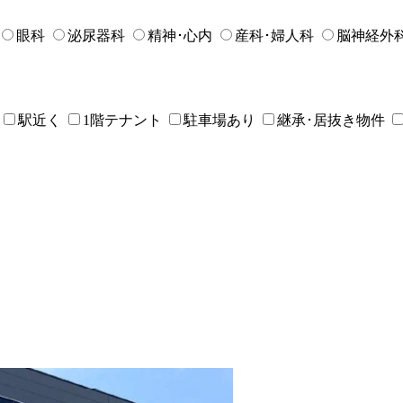
眼科
泌尿器科
精神･心内
産科･婦人科
脳神経外
駅近く
1階テナント
駐車場あり
継承･居抜き物件