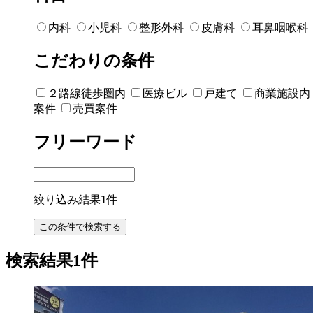
内科
小児科
整形外科
皮膚科
耳鼻咽喉科
こだわりの条件
２路線徒歩圏内
医療ビル
戸建て
商業施設内
案件
売買案件
フリーワード
絞り込み結果
1
件
検索結果1件