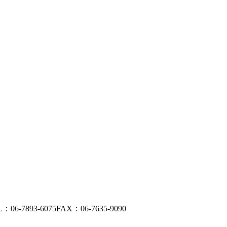
L：06-7893-6075
FAX：06-7635-9090