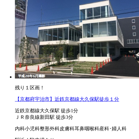
残り１区画！
【京都府宇治市】近鉄京都線大久保駅徒歩１分
近鉄京都線大久保駅 徒歩1分
ＪＲ奈良線新田駅 徒歩3分
内科
小児科
整形外科
皮膚科
耳鼻咽喉科
産科･婦人科