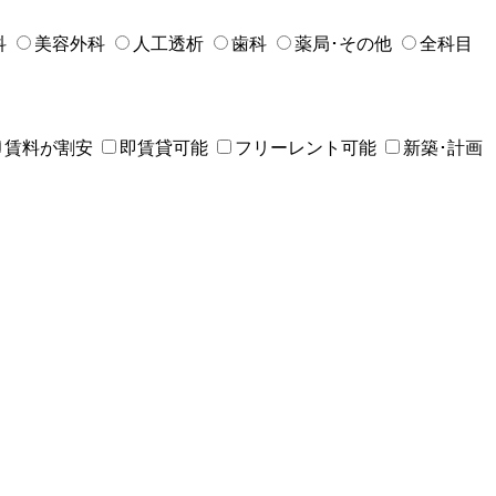
科
美容外科
人工透析
歯科
薬局･その他
全科目
賃料が割安
即賃貸可能
フリーレント可能
新築･計画