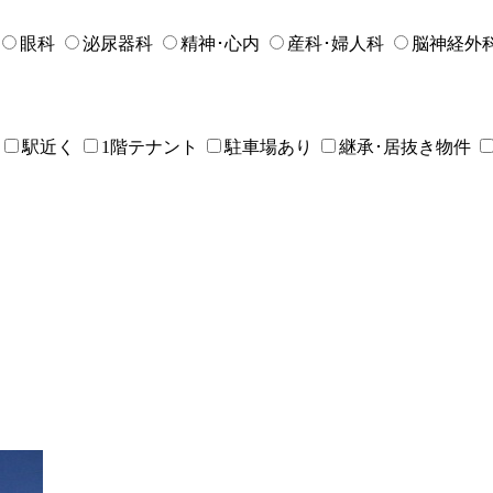
眼科
泌尿器科
精神･心内
産科･婦人科
脳神経外
駅近く
1階テナント
駐車場あり
継承･居抜き物件