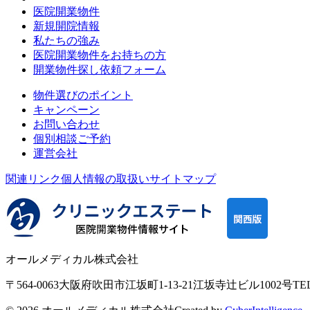
医院開業物件
新規開院情報
私たちの強み
医院開業物件をお持ちの方
開業物件探し依頼フォーム
物件選びのポイント
キャンペーン
お問い合わせ
個別相談ご予約
運営会社
関連リンク
個人情報の取扱い
サイトマップ
オールメディカル株式会社
〒564-0063
大阪府吹田市江坂町1-13-21
江坂寺辻ビル1002号
TE