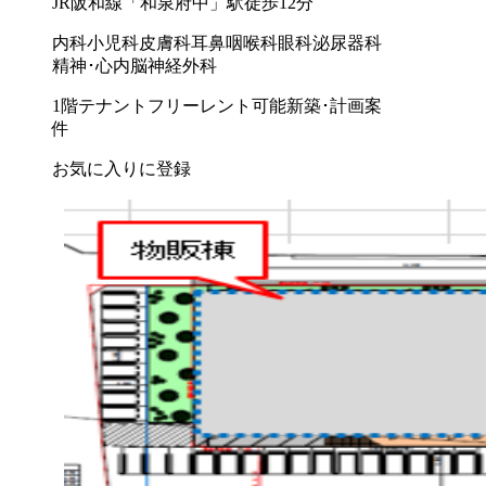
JR阪和線「和泉府中」駅徒歩12分
内科
小児科
皮膚科
耳鼻咽喉科
眼科
泌尿器科
精神･心内
脳神経外科
1階テナント
フリーレント可能
新築･計画案
件
お気に入りに登録