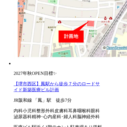
2027年秋OPEN目標✨
【堺市西区】鳳駅から徒歩７分のロードサ
イド新築医療ビル計画
JR阪和線 「鳳」駅 徒歩7分
内科
小児科
整形外科
皮膚科
耳鼻咽喉科
眼科
泌尿器科
精神･心内
産科･婦人科
脳神経外科