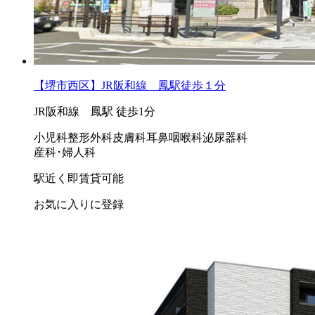
【堺市西区】JR阪和線 鳳駅徒歩１分
JR阪和線 鳳駅 徒歩1分
小児科
整形外科
皮膚科
耳鼻咽喉科
泌尿器科
産科･婦人科
駅近く
即賃貸可能
お気に入りに登録