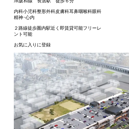
JR阪和線 長居駅 徒歩６分
内科
小児科
整形外科
皮膚科
耳鼻咽喉科
眼科
精神･心内
２路線徒歩圏内
駅近く
即賃貸可能
フリーレ
ント可能
お気に入りに登録