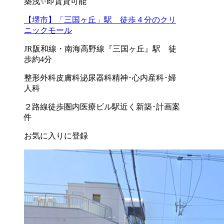
築浅✨即賃貸可能
【堺市】「三国ヶ丘」駅 徒歩４分のクリ
ニックモール
JR阪和線・南海高野線『三国ヶ丘』駅 徒
歩約4分
整形外科
皮膚科
泌尿器科
精神･心内
産科･婦
人科
２路線徒歩圏内
医療ビル
駅近く
新築･計画案
件
お気に入りに登録