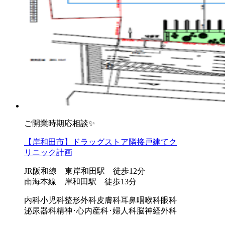
ご開業時期応相談✨
【岸和田市】ドラッグストア隣接戸建てク
リニック計画
JR阪和線 東岸和田駅 徒歩12分
南海本線 岸和田駅 徒歩13分
内科
小児科
整形外科
皮膚科
耳鼻咽喉科
眼科
泌尿器科
精神･心内
産科･婦人科
脳神経外科