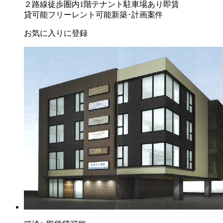
２路線徒歩圏内
1階テナント
駐車場あり
即賃
貸可能
フリーレント可能
新築･計画案件
お気に入りに登録