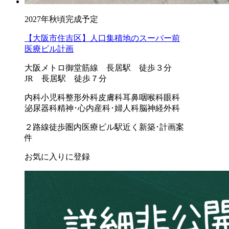
2027年秋頃完成予定
【大阪市住吉区】人口集積地のスーパー前
医療ビル計画
大阪メトロ御堂筋線 長居駅 徒歩３分
JR 長居駅 徒歩７分
内科
小児科
整形外科
皮膚科
耳鼻咽喉科
眼科
泌尿器科
精神･心内
産科･婦人科
脳神経外科
２路線徒歩圏内
医療ビル
駅近く
新築･計画案
件
お気に入りに登録