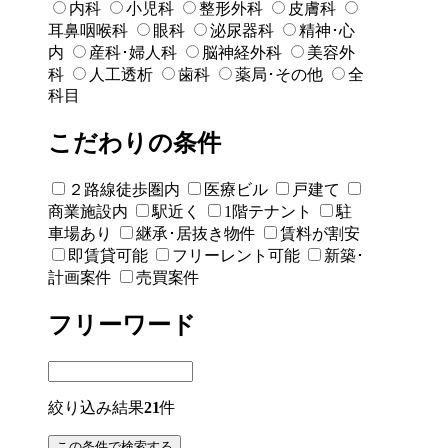
内科
小児科
整形外科
皮膚科
耳鼻咽喉科
眼科
泌尿器科
精神･心
内
産科･婦人科
脳神経外科
美容外
科
人工透析
歯科
薬局･その他
全
科目
こだわりの条件
２路線徒歩圏内
医療ビル
戸建て
商業施設内
駅近く
1階テナント
駐
車場あり
継承･居抜き物件
賃料が割安
即賃貸可能
フリーレント可能
新築･
計画案件
売買案件
フリーワード
絞り込み結果
21
件