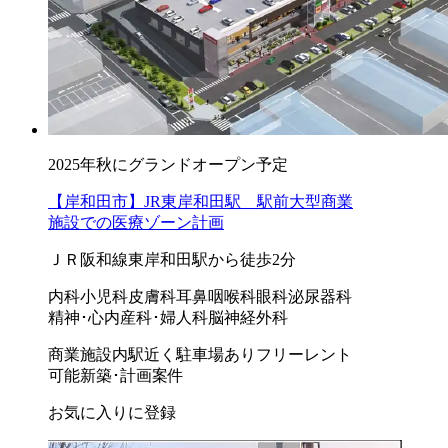
2025年秋にグランドオープン予定
【岸和田市】JR東岸和田駅 駅前大型商業
施設での医療ゾーン計画
ＪＲ阪和線東岸和田駅から徒歩2分
内科
小児科
皮膚科
耳鼻咽喉科
眼科
泌尿器科
精神･心内
産科･婦人科
脳神経外科
商業施設内
駅近く
駐車場あり
フリーレント
可能
新築･計画案件
お気に入りに登録