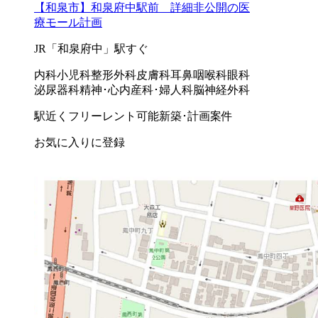
【和泉市】和泉府中駅前 詳細非公開の医
療モール計画
JR「和泉府中」駅すぐ
内科
小児科
整形外科
皮膚科
耳鼻咽喉科
眼科
泌尿器科
精神･心内
産科･婦人科
脳神経外科
駅近く
フリーレント可能
新築･計画案件
お気に入りに登録