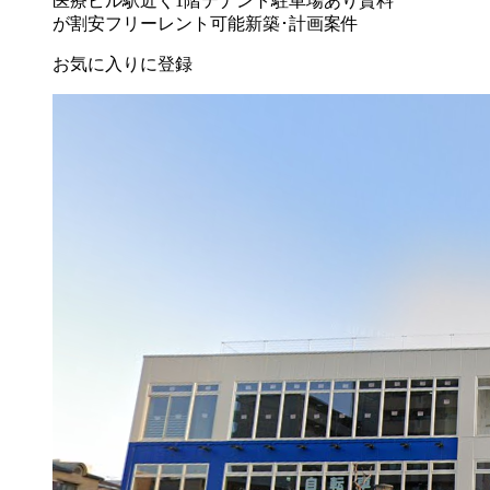
医療ビル
駅近く
1階テナント
駐車場あり
賃料
が割安
フリーレント可能
新築･計画案件
お気に入りに登録