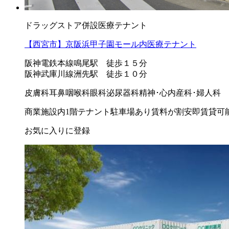
ドラッグストア併設医療テナント
【西宮市】京阪浜甲子園モール内医療テナント
阪神電鉄本線鳴尾駅 徒歩１５分
阪神武庫川線洲先駅 徒歩１０分
皮膚科
耳鼻咽喉科
眼科
泌尿器科
精神･心内
産科･婦人科
商業施設内
1階テナント
駐車場あり
賃料が割安
即賃貸可
お気に入りに登録