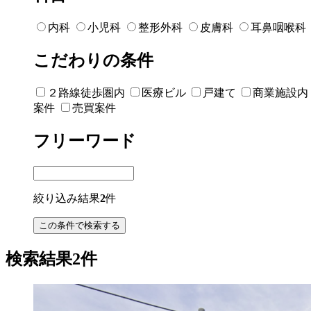
内科
小児科
整形外科
皮膚科
耳鼻咽喉科
こだわりの条件
２路線徒歩圏内
医療ビル
戸建て
商業施設内
案件
売買案件
フリーワード
絞り込み結果
2
件
検索結果2件