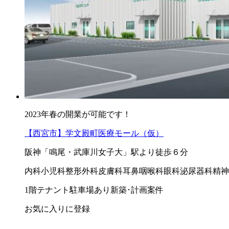
2023年春の開業が可能です！
【西宮市】学文殿町医療モール（仮）
阪神「鳴尾・武庫川女子大」駅より徒歩６分
内科
小児科
整形外科
皮膚科
耳鼻咽喉科
眼科
泌尿器科
精神
1階テナント
駐車場あり
新築･計画案件
お気に入りに登録