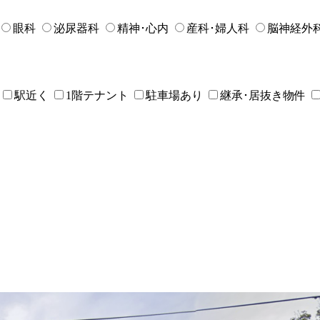
眼科
泌尿器科
精神･心内
産科･婦人科
脳神経外
駅近く
1階テナント
駐車場あり
継承･居抜き物件