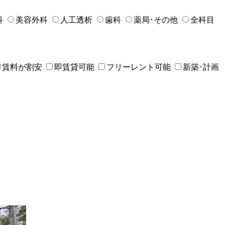
科
美容外科
人工透析
歯科
薬局･その他
全科目
賃料が割安
即賃貸可能
フリーレント可能
新築･計画