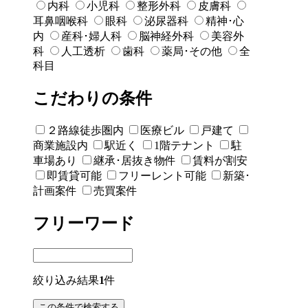
内科
小児科
整形外科
皮膚科
耳鼻咽喉科
眼科
泌尿器科
精神･心
内
産科･婦人科
脳神経外科
美容外
科
人工透析
歯科
薬局･その他
全
科目
こだわりの条件
２路線徒歩圏内
医療ビル
戸建て
商業施設内
駅近く
1階テナント
駐
車場あり
継承･居抜き物件
賃料が割安
即賃貸可能
フリーレント可能
新築･
計画案件
売買案件
フリーワード
絞り込み結果
1
件