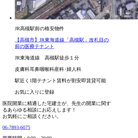
JR高槻駅前の格安物件
【高槻市】JR東海道線「高槻駅」改札目の
前の医療テナント
JR東海道線 高槻駅徒歩１分
皮膚科
耳鼻咽喉科
産科･婦人科
駅近く
1階テナント
賃料が割安
即賃貸可能
お気に入りに登録
医院開業に精通した宅建士が、
先生の開業に関す
る
あらゆる相談にお応えします！
お気軽にご相談ください。
06-7893-6075