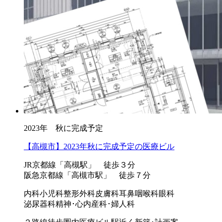
2023年 秋に完成予定
【高槻市】2023年秋に完成予定の医療ビル
JR京都線「高槻駅」 徒歩３分
阪急京都線「高槻市駅」 徒歩７分
内科
小児科
整形外科
皮膚科
耳鼻咽喉科
眼科
泌尿器科
精神･心内
産科･婦人科