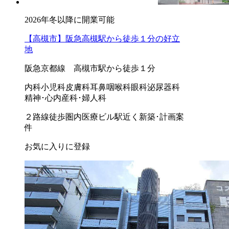
2026年冬以降に開業可能
【高槻市】阪急高槻駅から徒歩１分の好立
地
阪急京都線 高槻市駅から徒歩１分
内科
小児科
皮膚科
耳鼻咽喉科
眼科
泌尿器科
精神･心内
産科･婦人科
２路線徒歩圏内
医療ビル
駅近く
新築･計画案
件
お気に入りに登録