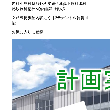
内科
小児科
整形外科
皮膚科
耳鼻咽喉科
眼科
泌尿器科
精神･心内
産科･婦人科
２路線徒歩圏内
駅近く
1階テナント
即賃貸可
能
お気に入りに登録