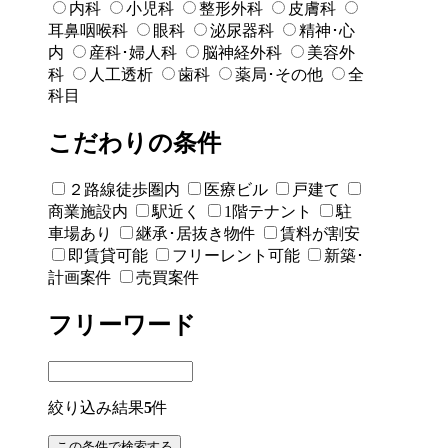
内科
小児科
整形外科
皮膚科
耳鼻咽喉科
眼科
泌尿器科
精神･心
内
産科･婦人科
脳神経外科
美容外
科
人工透析
歯科
薬局･その他
全
科目
こだわりの条件
２路線徒歩圏内
医療ビル
戸建て
商業施設内
駅近く
1階テナント
駐
車場あり
継承･居抜き物件
賃料が割安
即賃貸可能
フリーレント可能
新築･
計画案件
売買案件
フリーワード
絞り込み結果
5
件