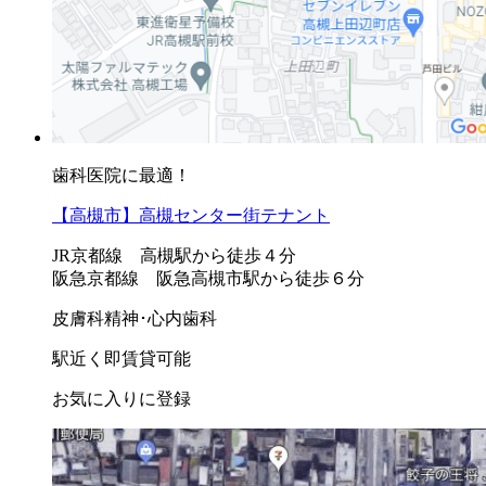
歯科医院に最適！
【高槻市】高槻センター街テナント
JR京都線 高槻駅から徒歩４分
阪急京都線 阪急高槻市駅から徒歩６分
皮膚科
精神･心内
歯科
駅近く
即賃貸可能
お気に入りに登録