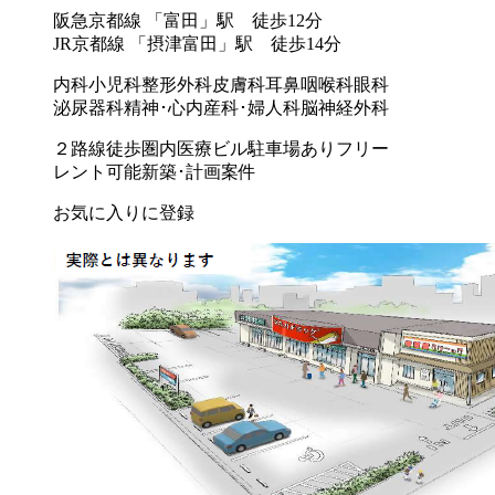
阪急京都線 「富田」駅 徒歩12分
JR京都線 「摂津富田」駅 徒歩14分
内科
小児科
整形外科
皮膚科
耳鼻咽喉科
眼科
泌尿器科
精神･心内
産科･婦人科
脳神経外科
２路線徒歩圏内
医療ビル
駐車場あり
フリー
レント可能
新築･計画案件
お気に入りに登録