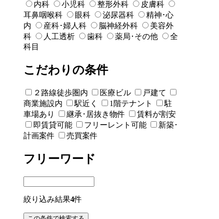
内科
小児科
整形外科
皮膚科
耳鼻咽喉科
眼科
泌尿器科
精神･心
内
産科･婦人科
脳神経外科
美容外
科
人工透析
歯科
薬局･その他
全
科目
こだわりの条件
２路線徒歩圏内
医療ビル
戸建て
商業施設内
駅近く
1階テナント
駐
車場あり
継承･居抜き物件
賃料が割安
即賃貸可能
フリーレント可能
新築･
計画案件
売買案件
フリーワード
絞り込み結果
4
件