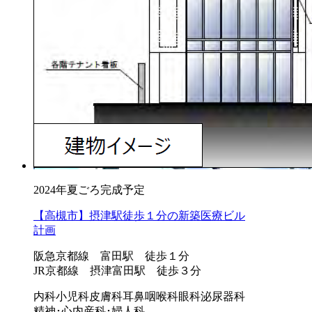
2024年夏ごろ完成予定
【高槻市】摂津駅徒歩１分の新築医療ビル
計画
阪急京都線 富田駅 徒歩１分
JR京都線 摂津富田駅 徒歩３分
内科
小児科
皮膚科
耳鼻咽喉科
眼科
泌尿器科
精神･心内
産科･婦人科