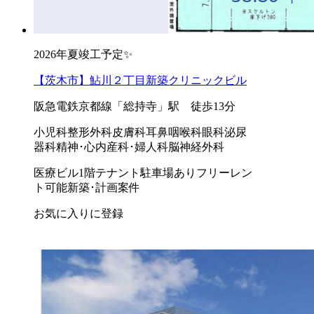
2026年夏竣工予定✨
【茨木市】鮎川２丁目新築クリニックビル
阪急電鉄京都線「総持寺」駅 徒歩13分
小児科
整形外科
皮膚科
耳鼻咽喉科
眼科
泌尿
器科
精神･心内
産科･婦人科
脳神経外科
医療ビル
1階テナント
駐車場あり
フリーレン
ト可能
新築･計画案件
お気に入りに登録