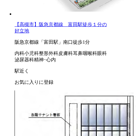
【高槻市】阪急京都線 富田駅徒歩１分の
好立地
阪急京都線「富田駅」南口徒歩1分
内科
小児科
整形外科
皮膚科
耳鼻咽喉科
眼科
泌尿器科
精神･心内
駅近く
お気に入りに登録