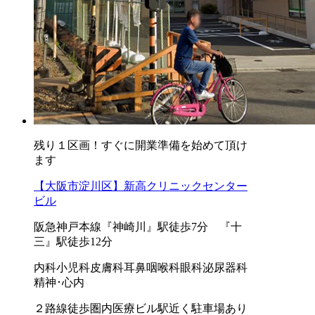
残り１区画！すぐに開業準備を始めて頂け
ます
【大阪市淀川区】新高クリニックセンター
ビル
阪急神戸本線『神崎川』駅徒歩7分 『十
三』駅徒歩12分
内科
小児科
皮膚科
耳鼻咽喉科
眼科
泌尿器科
精神･心内
２路線徒歩圏内
医療ビル
駅近く
駐車場あり