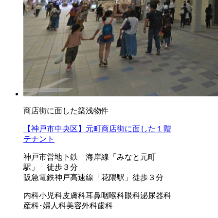
商店街に面した築浅物件
【神戸市中央区】元町商店街に面した１階
テナント
神戸市営地下鉄 海岸線「みなと元町
駅」 徒歩３分
阪急電鉄神戸高速線「花隈駅」徒歩３分
内科
小児科
皮膚科
耳鼻咽喉科
眼科
泌尿器科
産科･婦人科
美容外科
歯科