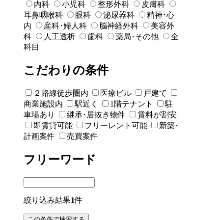
内科
小児科
整形外科
皮膚科
耳鼻咽喉科
眼科
泌尿器科
精神･心
内
産科･婦人科
脳神経外科
美容外
科
人工透析
歯科
薬局･その他
全
科目
こだわりの条件
２路線徒歩圏内
医療ビル
戸建て
商業施設内
駅近く
1階テナント
駐
車場あり
継承･居抜き物件
賃料が割安
即賃貸可能
フリーレント可能
新築･
計画案件
売買案件
フリーワード
絞り込み結果
1
件