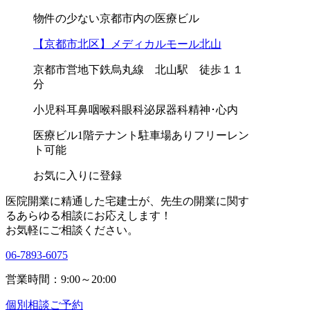
物件の少ない京都市内の医療ビル
【京都市北区】メディカルモール北山
京都市営地下鉄烏丸線 北山駅 徒歩１１
分
小児科
耳鼻咽喉科
眼科
泌尿器科
精神･心内
医療ビル
1階テナント
駐車場あり
フリーレン
ト可能
お気に入りに登録
医院開業に精通した宅建士が、
先生の開業に関す
る
あらゆる相談にお応えします！
お気軽にご相談ください。
06-7893-6075
営業時間：9:00～20:00
個別相談ご予約