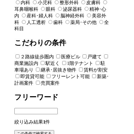
内科
小児科
整形外科
皮膚科
耳鼻咽喉科
眼科
泌尿器科
精神･心
内
産科･婦人科
脳神経外科
美容外
科
人工透析
歯科
薬局･その他
全
科目
こだわりの条件
２路線徒歩圏内
医療ビル
戸建て
商業施設内
駅近く
1階テナント
駐
車場あり
継承･居抜き物件
賃料が割安
即賃貸可能
フリーレント可能
新築･
計画案件
売買案件
フリーワード
絞り込み結果
1
件