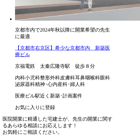
京都市内で2024年秋以降に開業希望の先生
に最適
【京都市右京区】希少な京都市内 新築医
療ビル
京福電鉄 太秦広隆寺駅 徒歩８分
内科
小児科
整形外科
皮膚科
耳鼻咽喉科
眼科
泌尿器科
精神･心内
産科･婦人科
医療ビル
駅近く
新築･計画案件
お気に入りに登録
医院開業に精通した宅建士が、
先生の開業に関す
る
あらゆる相談にお応えします！
お気軽にご相談ください。