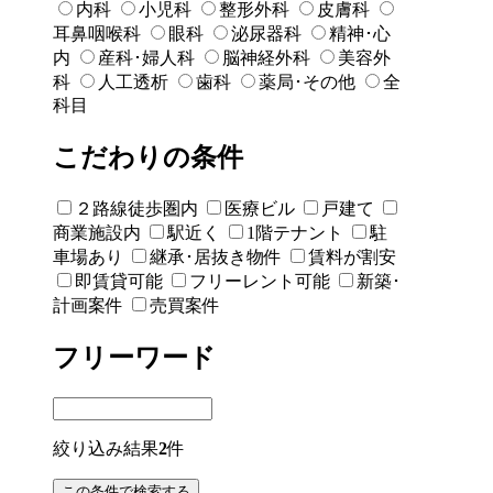
内科
小児科
整形外科
皮膚科
耳鼻咽喉科
眼科
泌尿器科
精神･心
内
産科･婦人科
脳神経外科
美容外
科
人工透析
歯科
薬局･その他
全
科目
こだわりの条件
２路線徒歩圏内
医療ビル
戸建て
商業施設内
駅近く
1階テナント
駐
車場あり
継承･居抜き物件
賃料が割安
即賃貸可能
フリーレント可能
新築･
計画案件
売買案件
フリーワード
絞り込み結果
2
件