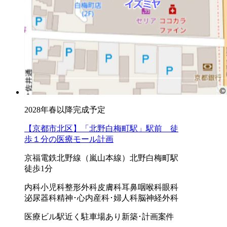
2028年春以降完成予定
【京都市北区】「北野白梅町駅」駅前 徒
歩１分の医療モール計画
京福電鉄北野線（嵐山本線）北野白梅町駅
徒歩1分
内科
小児科
整形外科
皮膚科
耳鼻咽喉科
眼科
泌尿器科
精神･心内
産科･婦人科
脳神経外科
医療ビル
駅近く
駐車場あり
新築･計画案件