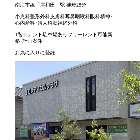
南海本線「岸和田」駅 徒歩28分
小児科
整形外科
皮膚科
耳鼻咽喉科
眼科
精神･
心内
産科･婦人科
脳神経外科
1階テナント
駐車場あり
フリーレント可能
新
築･計画案件
お気に入りに登録