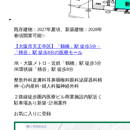
既存建物：2027年夏頃、新築建物：2028年
春頃開業可能✨
【大阪市天王寺区】「鶴橋」駅 徒歩5分・
「桃谷」駅 徒歩8分の医療モール
JR・大阪メトロ・近鉄「鶴橋」駅 徒歩5分
JR環状線「桃谷」駅 徒歩8分
整形外科
皮膚科
耳鼻咽喉科
眼科
泌尿器科
精
神･心内
産科･婦人科
脳神経外科
２路線徒歩圏内
医療ビル
商業施設内
駅近く
駐車場あり
新築･計画案件
お気に入りに登録