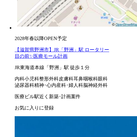
2028年春以降OPEN予定
【滋賀県野洲市】JR「野洲」駅 ロータリー
目の前✨医療モール計画
JR東海道本線「野洲」駅 徒歩１分
内科
小児科
整形外科
皮膚科
耳鼻咽喉科
眼科
泌尿器科
精神･心内
産科･婦人科
脳神経外科
医療ビル
駅近く
新築･計画案件
お気に入りに登録