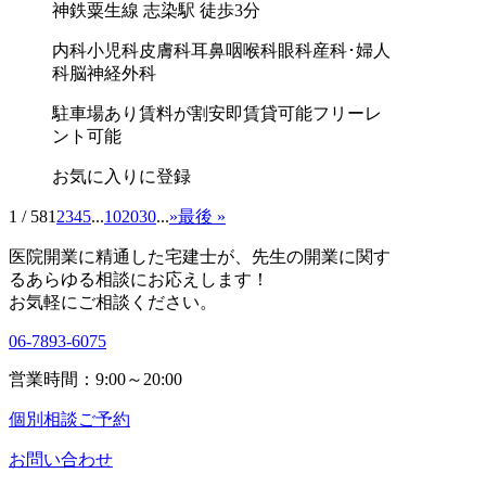
神鉄粟生線 志染駅 徒歩3分
内科
小児科
皮膚科
耳鼻咽喉科
眼科
産科･婦人
科
脳神経外科
駐車場あり
賃料が割安
即賃貸可能
フリーレ
ント可能
お気に入りに登録
1 / 58
1
2
3
4
5
...
10
20
30
...
»
最後 »
医院開業に精通した宅建士が、
先生の開業に関す
る
あらゆる相談にお応えします！
お気軽にご相談ください。
06-7893-6075
営業時間：9:00～20:00
個別相談ご予約
お問い合わせ