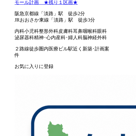
モール計画 ★残り１区画★
阪急京都線「淡路」駅 徒歩2分
JRおおさか東線「淡路」駅 徒歩3分
内科
小児科
整形外科
皮膚科
耳鼻咽喉科
眼科
泌尿器科
精神･心内
産科･婦人科
脳神経外科
２路線徒歩圏内
医療ビル
駅近く
新築･計画案
件
お気に入りに登録