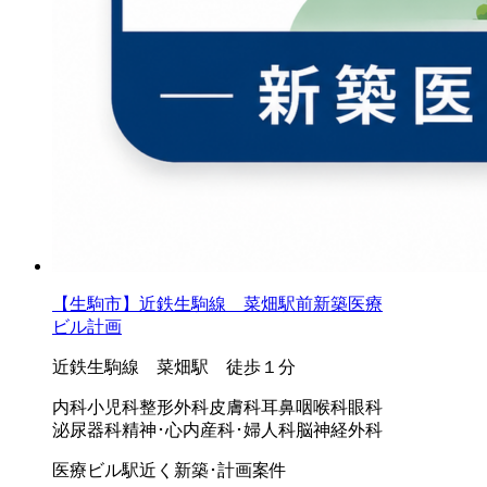
【生駒市】近鉄生駒線 菜畑駅前新築医療
ビル計画
近鉄生駒線 菜畑駅 徒歩１分
内科
小児科
整形外科
皮膚科
耳鼻咽喉科
眼科
泌尿器科
精神･心内
産科･婦人科
脳神経外科
医療ビル
駅近く
新築･計画案件