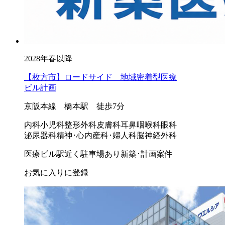
2028年春以降
【枚方市】ロードサイド 地域密着型医療
ビル計画
京阪本線 橋本駅 徒歩7分
内科
小児科
整形外科
皮膚科
耳鼻咽喉科
眼科
泌尿器科
精神･心内
産科･婦人科
脳神経外科
医療ビル
駅近く
駐車場あり
新築･計画案件
お気に入りに登録