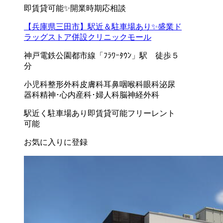
即賃貸可能✨開業時期応相談
【兵庫県三田市】駅近＆駐車場あり✨盛業ド
ラッグストア併設クリニックモール
神戸電鉄公園都市線「ﾌﾗﾜｰﾀｳﾝ」駅 徒歩５
分
小児科
整形外科
皮膚科
耳鼻咽喉科
眼科
泌尿
器科
精神･心内
産科･婦人科
脳神経外科
駅近く
駐車場あり
即賃貸可能
フリーレント
可能
お気に入りに登録