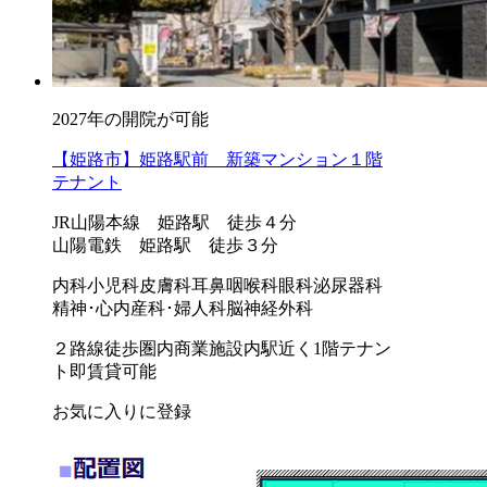
2027年の開院が可能
【姫路市】姫路駅前 新築マンション１階
テナント
JR山陽本線 姫路駅 徒歩４分
山陽電鉄 姫路駅 徒歩３分
内科
小児科
皮膚科
耳鼻咽喉科
眼科
泌尿器科
精神･心内
産科･婦人科
脳神経外科
２路線徒歩圏内
商業施設内
駅近く
1階テナン
ト
即賃貸可能
お気に入りに登録