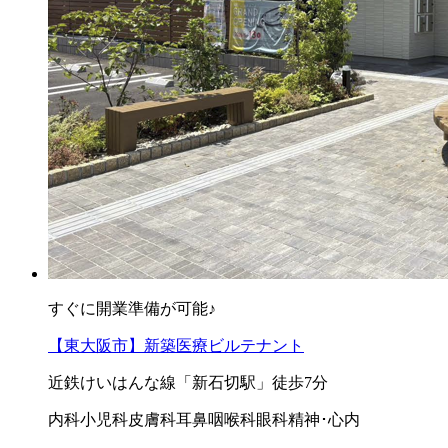
すぐに開業準備が可能♪
【東大阪市】新築医療ビルテナント
近鉄けいはんな線「新石切駅」徒歩7分
内科
小児科
皮膚科
耳鼻咽喉科
眼科
精神･心内