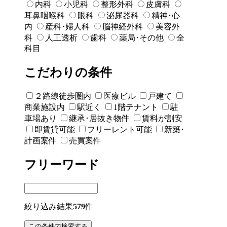
内科
小児科
整形外科
皮膚科
耳鼻咽喉科
眼科
泌尿器科
精神･心
内
産科･婦人科
脳神経外科
美容外
科
人工透析
歯科
薬局･その他
全
科目
こだわりの条件
２路線徒歩圏内
医療ビル
戸建て
商業施設内
駅近く
1階テナント
駐
車場あり
継承･居抜き物件
賃料が割安
即賃貸可能
フリーレント可能
新築･
計画案件
売買案件
フリーワード
絞り込み結果
579
件