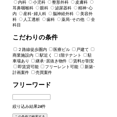
内科
小児科
整形外科
皮膚科
耳鼻咽喉科
眼科
泌尿器科
精神･心
内
産科･婦人科
脳神経外科
美容外
科
人工透析
歯科
薬局･その他
全
科目
こだわりの条件
２路線徒歩圏内
医療ビル
戸建て
商業施設内
駅近く
1階テナント
駐
車場あり
継承･居抜き物件
賃料が割安
即賃貸可能
フリーレント可能
新築･
計画案件
売買案件
フリーワード
絞り込み結果
24
件