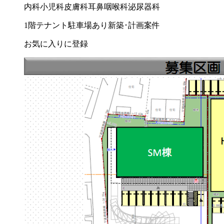
内科
小児科
皮膚科
耳鼻咽喉科
泌尿器科
1階テナント
駐車場あり
新築･計画案件
お気に入りに登録