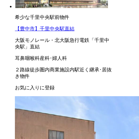
希少な千里中央駅前物件
【豊中市】千里中央駅直結
大阪モノレール・北大阪急行電鉄「千里中
央駅」直結
耳鼻咽喉科
産科･婦人科
２路線徒歩圏内
商業施設内
駅近く
継承･居抜
き物件
お気に入りに登録