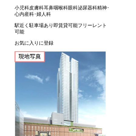
小児科
皮膚科
耳鼻咽喉科
眼科
泌尿器科
精神･
心内
産科･婦人科
駅近く
駐車場あり
即賃貸可能
フリーレント
可能
お気に入りに登録