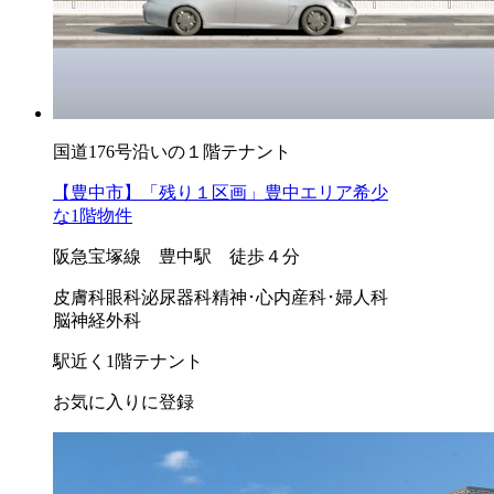
国道176号沿いの１階テナント
【豊中市】「残り１区画」豊中エリア希少
な1階物件
阪急宝塚線 豊中駅 徒歩４分
皮膚科
眼科
泌尿器科
精神･心内
産科･婦人科
脳神経外科
駅近く
1階テナント
お気に入りに登録