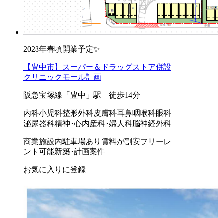
2028年春頃開業予定✨
【豊中市】スーパー＆ドラッグストア併設
クリニックモール計画
阪急宝塚線「豊中」駅 徒歩14分
内科
小児科
整形外科
皮膚科
耳鼻咽喉科
眼科
泌尿器科
精神･心内
産科･婦人科
脳神経外科
商業施設内
駐車場あり
賃料が割安
フリーレ
ント可能
新築･計画案件
お気に入りに登録