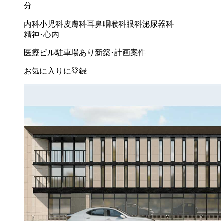
分
内科
小児科
皮膚科
耳鼻咽喉科
眼科
泌尿器科
精神･心内
医療ビル
駐車場あり
新築･計画案件
お気に入りに登録