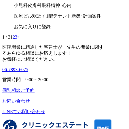
小児科
皮膚科
眼科
精神･心内
医療ビル
駅近く
1階テナント
新築･計画案件
お気に入りに登録
1 / 3
1
2
3
»
医院開業に精通した宅建士が、
先生の開業に関す
る
あらゆる相談にお応えします！
お気軽にご相談ください。
06-7893-6075
営業時間：9:00～20:00
個別相談ご予約
お問い合わせ
LINEで
お問い合わせ