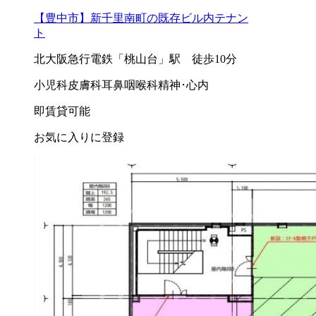
【豊中市】新千里南町の既存ビル内テナン
ト
北大阪急行電鉄「桃山台」駅 徒歩10分
小児科
皮膚科
耳鼻咽喉科
精神･心内
即賃貸可能
お気に入りに登録