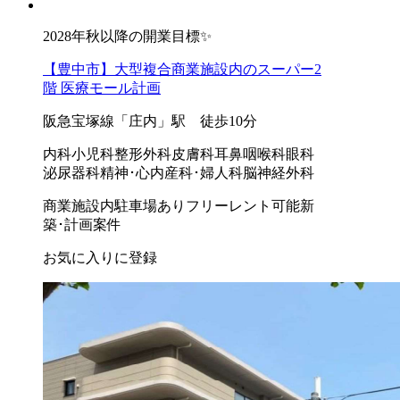
2028年秋以降の開業目標✨
【豊中市】大型複合商業施設内のスーパー2
階 医療モール計画
阪急宝塚線「庄内」駅 徒歩10分
内科
小児科
整形外科
皮膚科
耳鼻咽喉科
眼科
泌尿器科
精神･心内
産科･婦人科
脳神経外科
商業施設内
駐車場あり
フリーレント可能
新
築･計画案件
お気に入りに登録