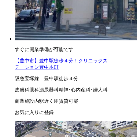
すぐに開業準備が可能です
【豊中市】豊中駅徒歩４分！クリニックス
テーション豊中本町
阪急宝塚線 豊中駅徒歩４分
皮膚科
眼科
泌尿器科
精神･心内
産科･婦人科
商業施設内
駅近く
即賃貸可能
お気に入りに登録