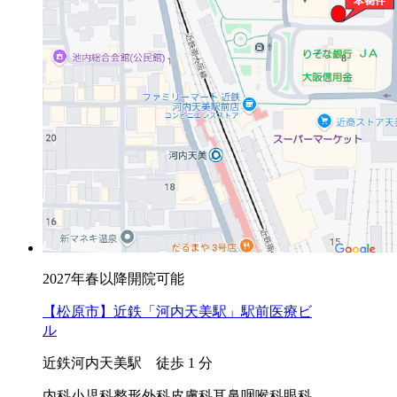
2027年春以降開院可能
【松原市】近鉄「河内天美駅」駅前医療ビ
ル
近鉄河内天美駅 徒歩 1 分
内科
小児科
整形外科
皮膚科
耳鼻咽喉科
眼科