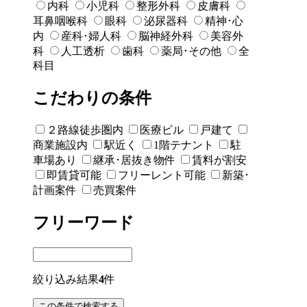
内科
小児科
整形外科
皮膚科
耳鼻咽喉科
眼科
泌尿器科
精神･心
内
産科･婦人科
脳神経外科
美容外
科
人工透析
歯科
薬局･その他
全
科目
こだわりの条件
２路線徒歩圏内
医療ビル
戸建て
商業施設内
駅近く
1階テナント
駐
車場あり
継承･居抜き物件
賃料が割安
即賃貸可能
フリーレント可能
新築･
計画案件
売買案件
フリーワード
絞り込み結果
4
件