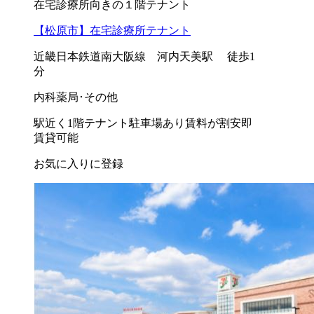
在宅診療所向きの１階テナント
【松原市】在宅診療所テナント
近畿日本鉄道南大阪線 河内天美駅 徒歩1
分
内科
薬局･その他
駅近く
1階テナント
駐車場あり
賃料が割安
即
賃貸可能
お気に入りに登録