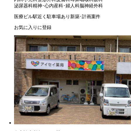
泌尿器科
精神･心内
産科･婦人科
脳神経外科
医療ビル
駅近く
駐車場あり
新築･計画案件
お気に入りに登録