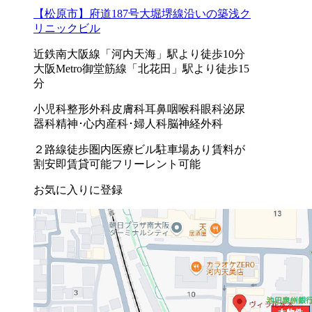
【松原市】府道187号大堀堺線沿いの築浅ク
リニックビル
近鉄南大阪線「河内天海」駅より徒歩10分
大阪Metro御堂筋線「北花田」駅より徒歩15
分
小児科
整形外科
皮膚科
耳鼻咽喉科
眼科
泌尿
器科
精神･心内
産科･婦人科
脳神経外科
２路線徒歩圏内
医療ビル
駐車場あり
賃料が
割安
即賃貸可能
フリーレント可能
お気に入りに登録