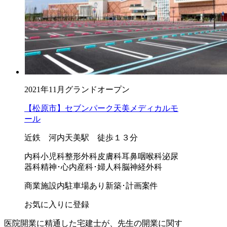
2021年11月グランドオープン
【松原市】セブンパーク天美メディカルモ
ール
近鉄 河内天美駅 徒歩１３分
内科
小児科
整形外科
皮膚科
耳鼻咽喉科
泌尿
器科
精神･心内
産科･婦人科
脳神経外科
商業施設内
駐車場あり
新築･計画案件
お気に入りに登録
医院開業に精通した宅建士が、
先生の開業に関す