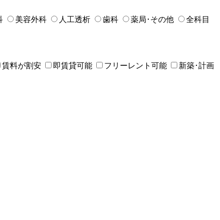
科
美容外科
人工透析
歯科
薬局･その他
全科目
賃料が割安
即賃貸可能
フリーレント可能
新築･計画