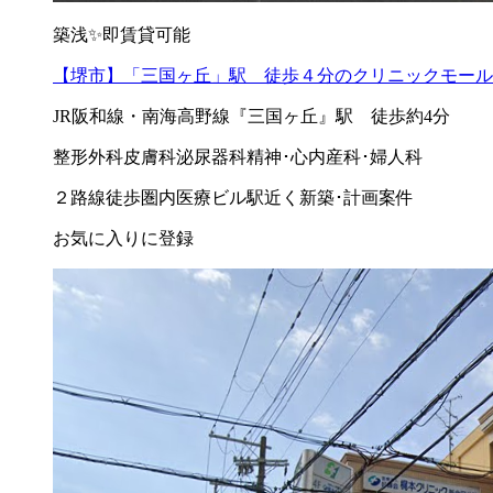
築浅✨即賃貸可能
【堺市】「三国ヶ丘」駅 徒歩４分のクリニックモール
JR阪和線・南海高野線『三国ヶ丘』駅 徒歩約4分
整形外科
皮膚科
泌尿器科
精神･心内
産科･婦人科
２路線徒歩圏内
医療ビル
駅近く
新築･計画案件
お気に入りに登録