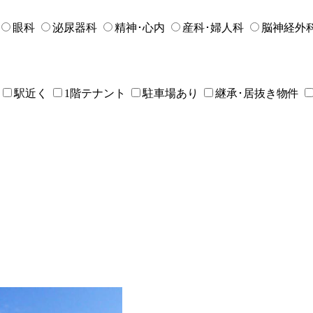
眼科
泌尿器科
精神･心内
産科･婦人科
脳神経外
駅近く
1階テナント
駐車場あり
継承･居抜き物件