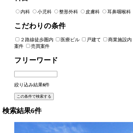
内科
小児科
整形外科
皮膚科
耳鼻咽喉科
こだわりの条件
２路線徒歩圏内
医療ビル
戸建て
商業施設内
案件
売買案件
フリーワード
絞り込み結果
6
件
検索結果6件