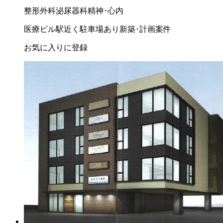
整形外科
泌尿器科
精神･心内
医療ビル
駅近く
駐車場あり
新築･計画案件
お気に入りに登録