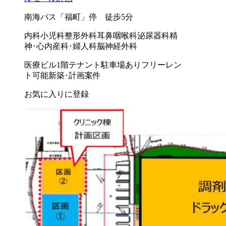
南海バス「福町」停 徒歩5分
内科
小児科
整形外科
耳鼻咽喉科
泌尿器科
精
神･心内
産科･婦人科
脳神経外科
医療ビル
1階テナント
駐車場あり
フリーレン
ト可能
新築･計画案件
お気に入りに登録