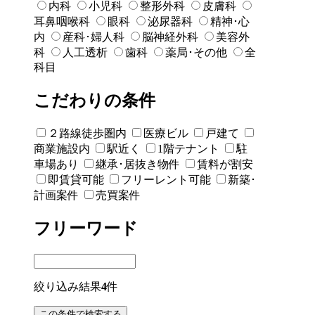
内科
小児科
整形外科
皮膚科
耳鼻咽喉科
眼科
泌尿器科
精神･心
内
産科･婦人科
脳神経外科
美容外
科
人工透析
歯科
薬局･その他
全
科目
こだわりの条件
２路線徒歩圏内
医療ビル
戸建て
商業施設内
駅近く
1階テナント
駐
車場あり
継承･居抜き物件
賃料が割安
即賃貸可能
フリーレント可能
新築･
計画案件
売買案件
フリーワード
絞り込み結果
4
件