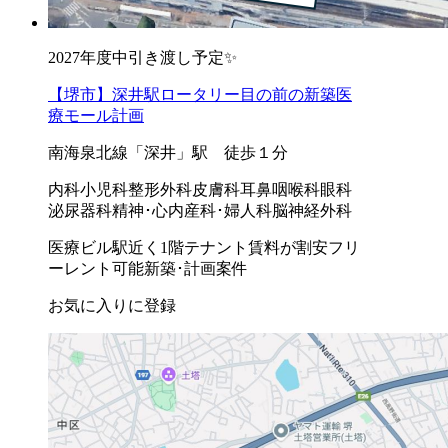
2027年度中引き渡し予定✨
【堺市】深井駅ロータリー目の前の新築医
療モール計画
南海泉北線「深井」駅 徒歩１分
内科
小児科
整形外科
皮膚科
耳鼻咽喉科
眼科
泌尿器科
精神･心内
産科･婦人科
脳神経外科
医療ビル
駅近く
1階テナント
賃料が割安
フリ
ーレント可能
新築･計画案件
お気に入りに登録