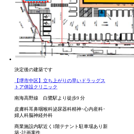
決定後の建築です
【堺市中区】立ち上がりの早いドラッグス
トア併設クリニック
南海高野線 白鷺駅より徒歩9 分
皮膚科
耳鼻咽喉科
泌尿器科
精神･心内
産科･
婦人科
脳神経外科
商業施設内
駅近く
1階テナント
駐車場あり
新
築･計画案件