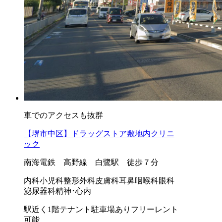
車でのアクセスも抜群
【堺市中区】ドラッグストア敷地内クリニ
ック
南海電鉄 高野線 白鷺駅 徒歩７分
内科
小児科
整形外科
皮膚科
耳鼻咽喉科
眼科
泌尿器科
精神･心内
駅近く
1階テナント
駐車場あり
フリーレント
可能