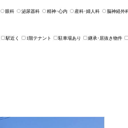
眼科
泌尿器科
精神･心内
産科･婦人科
脳神経外
駅近く
1階テナント
駐車場あり
継承･居抜き物件