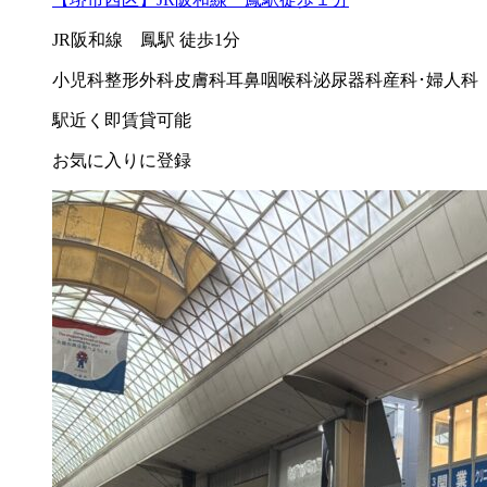
JR阪和線 鳳駅 徒歩1分
小児科
整形外科
皮膚科
耳鼻咽喉科
泌尿器科
産科･婦人科
駅近く
即賃貸可能
お気に入りに登録