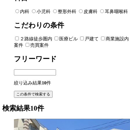
内科
小児科
整形外科
皮膚科
耳鼻咽喉科
こだわりの条件
２路線徒歩圏内
医療ビル
戸建て
商業施設内
案件
売買案件
フリーワード
絞り込み結果
10
件
検索結果10件