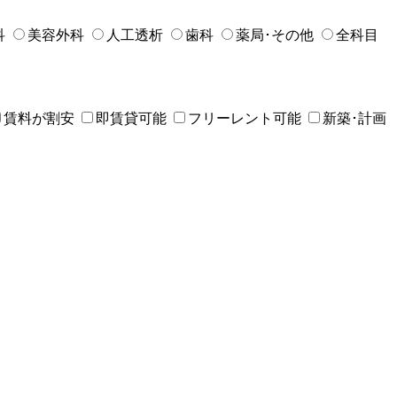
科
美容外科
人工透析
歯科
薬局･その他
全科目
賃料が割安
即賃貸可能
フリーレント可能
新築･計画