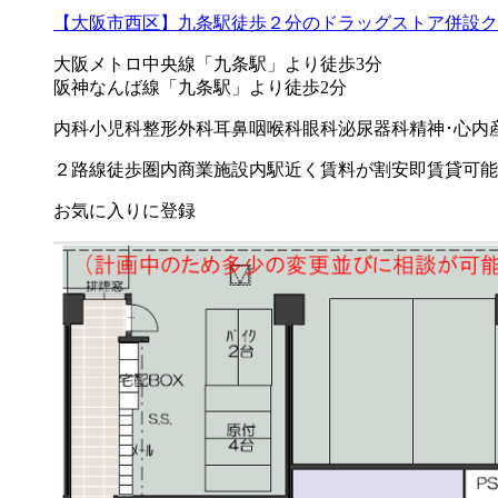
【大阪市西区】九条駅徒歩２分のドラッグストア併設ク
大阪メトロ中央線「九条駅」より徒歩3分
阪神なんば線「九条駅」より徒歩2分
内科
小児科
整形外科
耳鼻咽喉科
眼科
泌尿器科
精神･心内
２路線徒歩圏内
商業施設内
駅近く
賃料が割安
即賃貸可能
お気に入りに登録