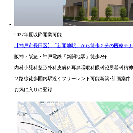
2027年夏以降開業可能
【神戸市長田区】「新開地駅」から徒歩２分の医療テナ
阪神・阪急・神戸電鉄「新開地駅」徒歩2分
内科
小児科
整形外科
皮膚科
耳鼻咽喉科
眼科
泌尿器科
精神
２路線徒歩圏内
駅近く
フリーレント可能
新築･計画案件
お気に入りに登録