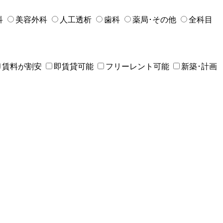
科
美容外科
人工透析
歯科
薬局･その他
全科目
賃料が割安
即賃貸可能
フリーレント可能
新築･計画