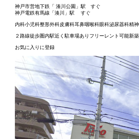
神戸市営地下鉄「 湊川公園」駅 すぐ
神戸電鉄有馬線「湊川」駅 すぐ
内科
小児科
整形外科
皮膚科
耳鼻咽喉科
眼科
泌尿器科
精神
２路線徒歩圏内
駅近く
駐車場あり
フリーレント可能
新築
お気に入りに登録