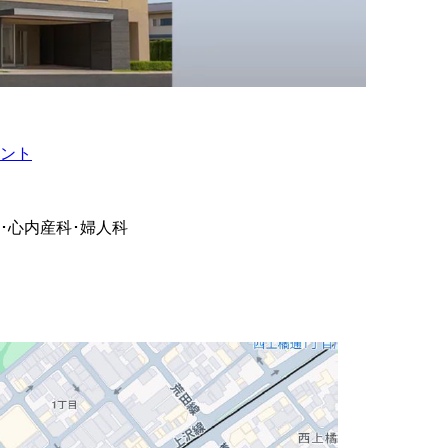
ント
･心内
産科･婦人科